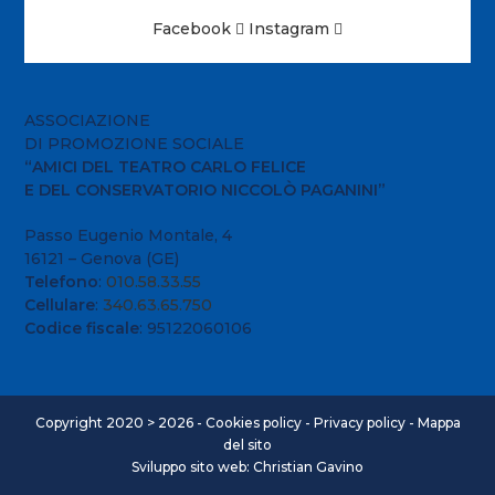
Facebook
Instagram
ASSOCIAZIONE
DI PROMOZIONE SOCIALE
“AMICI DEL TEATRO CARLO FELICE
E DEL CONSERVATORIO NICCOLÒ PAGANINI”
Passo Eugenio Montale, 4
16121 – Genova (GE)
Telefono
:
010.58.33.55
Cellulare
:
340.63.65.750
Codice fiscale
: 95122060106
Copyright 2020 > 2026 -
Cookies policy
-
Privacy policy
-
Mappa
del sito
Sviluppo sito web: Christian Gavino