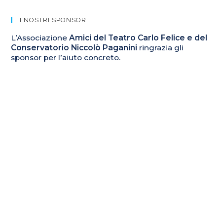
All’emancipazione
Femminile:
I
I NOSTRI SPONSOR
Primi
Eventi
Collaterali
L’Associazione
Amici del Teatro Carlo Felice e del
Il
Conservatorio Niccolò Paganini
ringrazia gli
3
E
sponsor per l’aiuto concreto.
Il
5
Dicembre