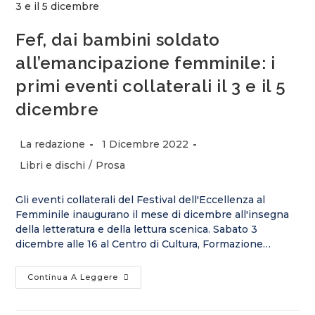
Fef, dai bambini soldato
all’emancipazione femminile: i
primi eventi collaterali il 3 e il 5
dicembre
Autore
Articolo
La redazione
1 Dicembre 2022
dell'articolo:
pubblicato:
Categoria
Libri e dischi
/
Prosa
dell'articolo:
Gli eventi collaterali del Festival dell'Eccellenza al
Femminile inaugurano il mese di dicembre all'insegna
della letteratura e della lettura scenica. Sabato 3
dicembre alle 16 al Centro di Cultura, Formazione…
Fef,
Continua A Leggere
Dai
Bambini
Soldato