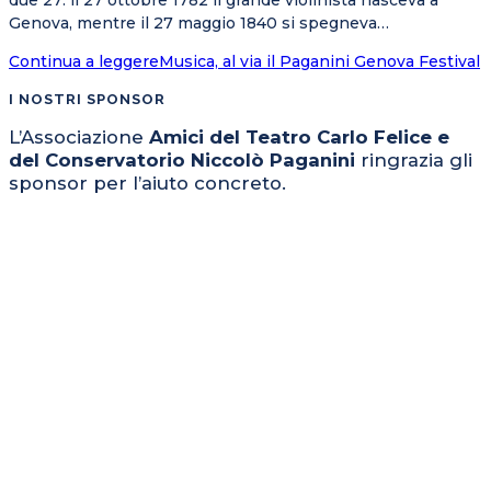
due 27: il 27 ottobre 1782 il grande violinista nasceva a
Genova, mentre il 27 maggio 1840 si spegneva…
Continua a leggere
Musica, al via il Paganini Genova Festival
I NOSTRI SPONSOR
L’Associazione
Amici del Teatro Carlo Felice e
del Conservatorio Niccolò Paganini
ringrazia gli
sponsor per l’aiuto concreto.