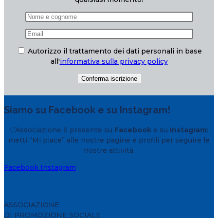
Autorizzo il trattamento dei dati personali in base
all'
informativa sulla privacy policy
Siamo su Facebook e su Instagram!
L’Associazione è presente su
Facebook
e su
Instagram
:
metti “Mi piace” alle nostre pagine e profili per seguire le
nostre attività.
Facebook
Instagram
ASSOCIAZIONE
DI PROMOZIONE SOCIALE