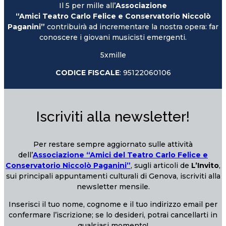
Il 5 per mille all’
Associazione
“Amici Teatro Carlo Felice e Conservatorio Niccolò
Paganini”
contribuirà ad incrementare la nostra opera: far
conoscere i giovani musicisti emergenti.
5xmille
CODICE FISCALE
: 95122060106
Iscriviti alla newsletter!
Per restare sempre aggiornato sulle attività
dell’
Associazione “Amici del Teatro Carlo Felice e
Conservatorio Niccolò Paganini”
, sugli articoli de
L’Invito
,
sui principali appuntamenti culturali di Genova, iscriviti alla
newsletter mensile.
Inserisci il tuo nome, cognome e il tuo indirizzo email per
confermare l’iscrizione; se lo desideri, potrai cancellarti in
qualsiasi momento!