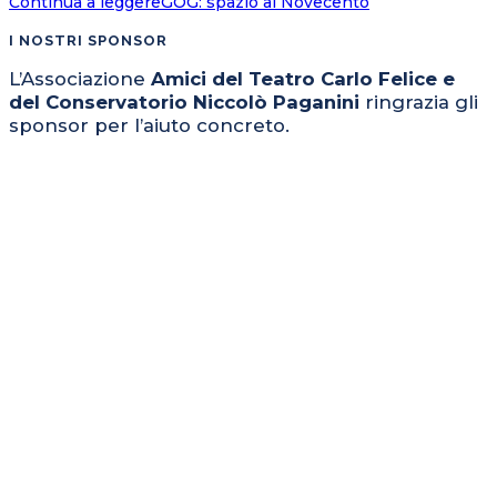
Continua a leggere
GOG: spazio al Novecento
I NOSTRI SPONSOR
L’Associazione
Amici del Teatro Carlo Felice e
del Conservatorio Niccolò Paganini
ringrazia gli
sponsor per l’aiuto concreto.