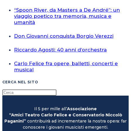
“Spoon River, da Masters a De André”: un
viaggio poetico tra memoria, musica e
umanità
Don Giovanni conquista Borgio Verezzi
Riccardo Agosti: 40 anni d’orchestra
Carlo Felice fra opere, balletti, concerti e
musical
CERCA NEL SITO
Il 5 per mille all’
Associazione
“Amici Teatro Carlo Felice e Conservatorio Niccolò
Paganini”
contribuirà ad incrementare la nostra opera: far
conoscere i giovani musicisti emergenti.