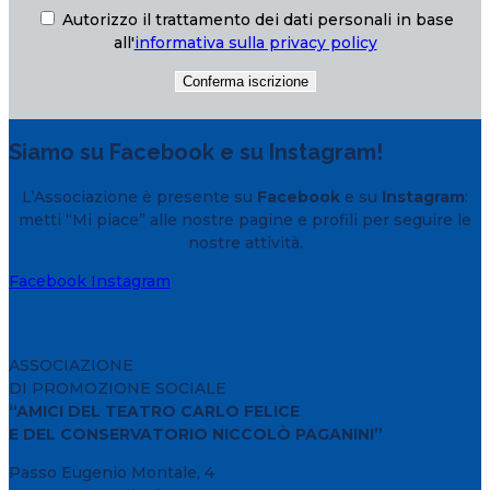
Autorizzo il trattamento dei dati personali in base
all'
informativa sulla privacy policy
Siamo su Facebook e su Instagram!
L’Associazione è presente su
Facebook
e su
Instagram
:
metti “Mi piace” alle nostre pagine e profili per seguire le
nostre attività.
Facebook
Instagram
ASSOCIAZIONE
DI PROMOZIONE SOCIALE
“AMICI DEL TEATRO CARLO FELICE
E DEL CONSERVATORIO NICCOLÒ PAGANINI”
Passo Eugenio Montale, 4