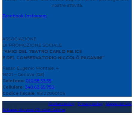
nostre attività.
Facebook
Instagram
ASSOCIAZIONE
DI PROMOZIONE SOCIALE
“AMICI DEL TEATRO CARLO FELICE
E DEL CONSERVATORIO NICCOLÒ PAGANINI”
Passo Eugenio Montale, 4
16121 – Genova (GE)
Telefono
:
010.58.33.55
Cellulare
:
340.63.65.750
Codice fiscale
: 95122060106
Copyright 2020 > 2026 -
Cookies policy
-
Privacy policy
-
Mappa del sito
Sviluppo sito web: Christian Gavino