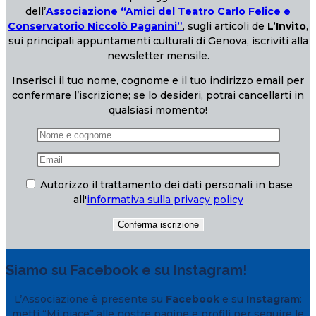
dell’
Associazione “Amici del Teatro Carlo Felice e
Conservatorio Niccolò Paganini”
, sugli articoli de
L’Invito
,
sui principali appuntamenti culturali di Genova, iscriviti alla
newsletter mensile.
Inserisci il tuo nome, cognome e il tuo indirizzo email per
confermare l’iscrizione; se lo desideri, potrai cancellarti in
qualsiasi momento!
Autorizzo il trattamento dei dati personali in base
all'
informativa sulla privacy policy
Siamo su Facebook e su Instagram!
L’Associazione è presente su
Facebook
e su
Instagram
:
metti “Mi piace” alle nostre pagine e profili per seguire le