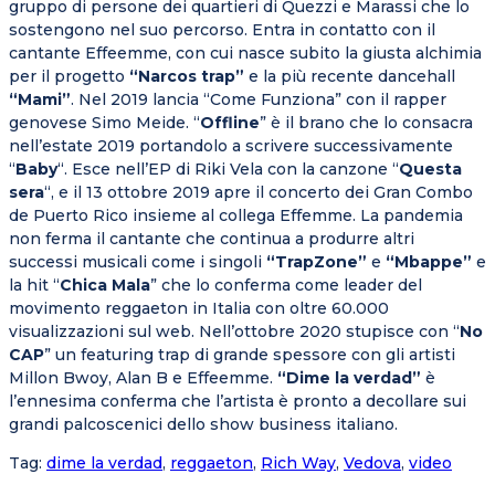
gruppo di persone dei quartieri di Quezzi e Marassi che lo
sostengono nel suo percorso. Entra in contatto con il
cantante Effeemme, con cui nasce subito la giusta alchimia
per il progetto
“Narcos trap”
e la più recente dancehall
“Mami”
. Nel 2019 lancia “Come Funziona” con il rapper
genovese Simo Meide. “
Offline
” è il brano che lo consacra
nell’estate 2019 portandolo a scrivere successivamente
“
Baby
“. Esce nell’EP di Riki Vela con la canzone “
Questa
sera
“, e il 13 ottobre 2019 apre il concerto dei Gran Combo
de Puerto Rico insieme al collega Effemme. La pandemia
non ferma il cantante che continua a produrre altri
successi musicali come i singoli
“TrapZone”
e
“Mbappe”
e
la hit “
Chica Mala
” che lo conferma come leader del
movimento reggaeton in Italia con oltre 60.000
visualizzazioni sul web. Nell’ottobre 2020 stupisce con “
No
CAP
” un featuring trap di grande spessore con gli artisti
Millon Bwoy, Alan B e Effeemme.
“Dime la verdad”
è
l’ennesima conferma che l’artista è pronto a decollare sui
grandi palcoscenici dello show business italiano.
Tag
:
dime la verdad
,
reggaeton
,
Rich Way
,
Vedova
,
video