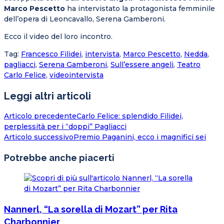
Marco Pescetto
ha intervistato la protagonista femminile
dell’opera di Leoncavallo, Serena Gamberoni.
Ecco il video del loro incontro.
Tag
:
Francesco Filidei
,
intervista
,
Marco Pescetto
,
Nedda
,
pagliacci
,
Serena Gamberoni
,
Sull’essere angeli
,
Teatro
Carlo Felice
,
videointervista
Leggi altri articoli
Articolo precedente
Carlo Felice: splendido Filidei,
perplessità per i “doppi” Pagliacci
Articolo successivo
Premio Paganini, ecco i magnifici sei
Potrebbe anche piacerti
Nannerl, “La sorella di Mozart” per Rita
Charbonnier