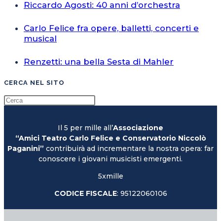
Riccardo Agosti: 40 anni d’orchestra
Carlo Felice fra opere, balletti, concerti e
musical
Renzetti: una bella Sesta di Mahler
CERCA NEL SITO
Il 5 per mille all’
Associazione
“Amici Teatro Carlo Felice e Conservatorio Niccolò
Paganini”
contribuirà ad incrementare la nostra opera: far
conoscere i giovani musicisti emergenti.
5xmille
CODICE FISCALE
: 95122060106