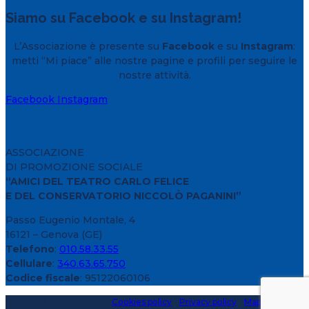
Siamo su Facebook e su Instagram!
L’Associazione è presente su
Facebook
e su
Instagram
:
metti “Mi piace” alle nostre pagine e profili per seguire le
nostre attività.
Facebook
Instagram
ASSOCIAZIONE
DI PROMOZIONE SOCIALE
“AMICI DEL TEATRO CARLO FELICE
E DEL CONSERVATORIO NICCOLÒ PAGANINI”
Passo Eugenio Montale, 4
16121 – Genova (GE)
Telefono
:
010.58.33.55
Cellulare
:
340.63.65.750
Codice fiscale
: 95122060106
Copyright 2020 > 2026 -
Cookies policy
-
Privacy policy
-
Mappa del sito