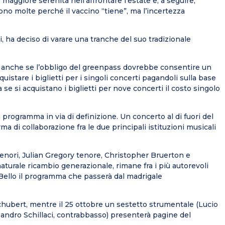
maggiore serenità nell’affrontare l’estate e, a seguire,
sono molte perché il vaccino “tiene”, ma l’incertezza
i, ha deciso di varare una tranche del suo tradizionale
i anche se l’obbligo del greenpass dovrebbe consentire un
istare i biglietti per i singoli concerti pagandoli sulla base
 se si acquistano i biglietti per nove concerti il costo singolo
 programma in via di definizione. Un concerto al di fuori del
a di collaborazione fra le due principali istituzioni musicali
tenori, Julian Gregory tenore, Christopher Bruerton e
turale ricambio generazionale, rimane fra i più autorevoli
. Bello il programma che passerà dal madrigale
 Schubert, mentre il 25 ottobre un sestetto strumentale (Lucio
ssandro Schillaci, contrabbasso) presenterà pagine del