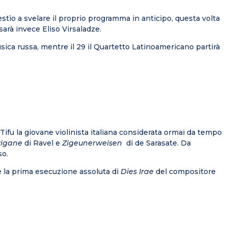
stìo a svelare il proprio programma in anticipo, questa volta
arà invece Eliso Virsaladze.
usica russa, mentre il 29 il Quartetto Latinoamericano partirà
ifu la giovane violinista italiana considerata ormai da tempo
zigane
di Ravel e
Zigeunerweisen
di de Sarasate. Da
so.
e la prima esecuzione assoluta di
Dies Irae
del compositore