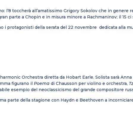
o: l’8 toccherà all’amatissimo Grigory Sokolov che in genere re
an parte a Chopin e in misura minore a Rachmaninov; il 15 ci s
anno i protagonisti della serata del 22 novembre dedicata alla m
harmonic Orchestra diretta da Hobart Earle. Solista sarà Anna T
ramma figurano il
Poema
di Chausson per violino e orchestra,
T
 mirabile esempio del neoclassicismo del grande compositore rus
prima parte della stagione con Haydn e Beethoven a incorniciar