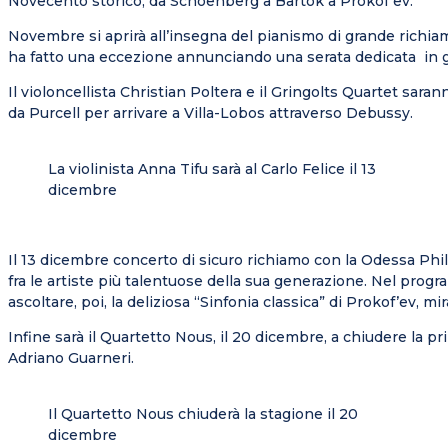
Novecento storico, da Schoenberg a Bartok a Prokof’ev.
Novembre si aprirà all’insegna del pianismo di grande richiam
ha fatto una eccezione annunciando una serata dedicata in gr
Il violoncellista Christian Poltera e il Gringolts Quartet sar
da Purcell per arrivare a Villa-Lobos attraverso Debussy.
La violinista Anna Tifu sarà al Carlo Felice il 13
dicembre
Il 13 dicembre concerto di sicuro richiamo con la Odessa Phil
fra le artiste più talentuose della sua generazione. Nel prog
ascoltare, poi, la deliziosa “Sinfonia classica” di Prokof’ev,
Infine sarà il Quartetto Nous, il 20 dicembre, a chiudere la 
Adriano Guarneri.
Il Quartetto Nous chiuderà la stagione il 20
dicembre