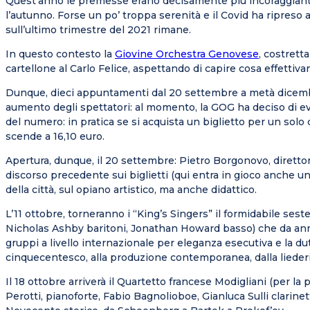
Quest’anno le premesse erano decisamente più incoraggianti: mo
l’autunno. Forse un po’ troppa serenità e il Covid ha ripreso 
sull’ultimo trimestre del 2021 rimane.
In questo contesto la
Giovine Orchestra Genovese
, costrett
cartellone al Carlo Felice, aspettando di capire cosa effettivam
Dunque, dieci appuntamenti dal 20 settembre a metà dicem
aumento degli spettatori: al momento, la GOG ha deciso di evit
del numero: in pratica se si acquista un biglietto per un solo 
scende a 16,10 euro.
Apertura, dunque, il 20 settembre: Pietro Borgonovo, direttore 
discorso precedente sui biglietti (qui entra in gioco anche un
della città, sul opiano artistico, ma anche didattico.
L’11 ottobre, torneranno i “King’s Singers” il formidabile s
Nicholas Ashby baritoni, Jonathan Howard basso) che da anni,
gruppi a livello internazionale per eleganza esecutiva e la du
cinquecentesco, alla produzione contemporanea, dalla liederi
Il 18 ottobre arriverà il Quartetto francese Modigliani (per 
Perotti, pianoforte, Fabio Bagnolioboe, Gianluca Sulli clarine