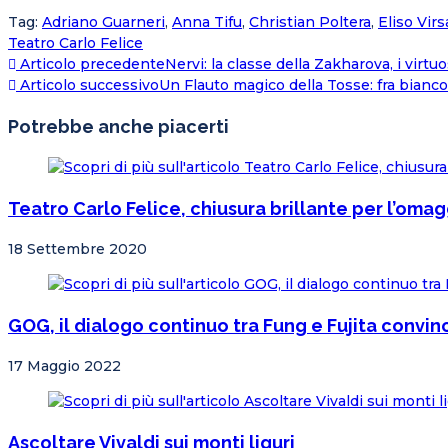
Tag
:
Adriano Guarneri
,
Anna Tifu
,
Christian Poltera
,
Eliso Vir
Teatro Carlo Felice
Articolo precedente
Nervi: la classe della Zakharova, i virtu
Articolo successivo
Un Flauto magico della Tosse: fra bianco 
Potrebbe anche piacerti
Teatro Carlo Felice, chiusura brillante per l’om
18 Settembre 2020
GOG, il dialogo continuo tra Fung e Fujita convinc
17 Maggio 2022
Ascoltare Vivaldi sui monti liguri