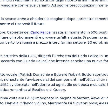
lti i vaccinati, rischio di contagio ridotto ai minimi termini, 
a viaggiare con le sue varianti. Ad oggi le preoccupazioni non 
a lo scorso anno a chiudere la stagione dopo i primi tre concert
ente ci riserverà il futuro.
bre. Capienza del
Carlo Felice
fissata, al momento in 500 post
are gli abbonamenti e provare un’altra strada. Si potranno acqu
concerto lo si paga a prezzo intero (primo settore, 30 euro), ma
artistico della GOG, dirigerà l’Orchestra del Carlo Felice in un
 accordo con il Carlo Felice) che intende sancire una nuova form
estetto vocale (Patrick Dunachie e Edward Robert Button contro
 nonostante l’avvicendarsi dei componenti nell’ottica di un na
ttilità evidenziata nell’aderire ad ogni stile ed epoca musicale
stica romantica ai Beatles e ai Queen.
la prima volta alla GOG) impegnato in pagine di Mozart, Ravel e
tto, Daniele Orlando violino, Margherita Di Giovanni viola, Ale