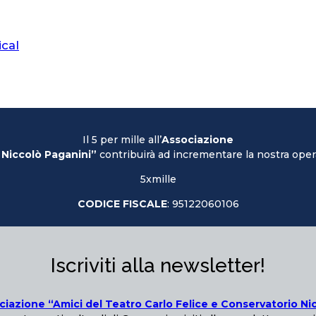
ical
Il 5 per mille all’
Associazione
 Niccolò Paganini”
contribuirà ad incrementare la nostra opera
5xmille
CODICE FISCALE
: 95122060106
Iscriviti alla newsletter!
ciazione “Amici del Teatro Carlo Felice e Conservatorio Ni