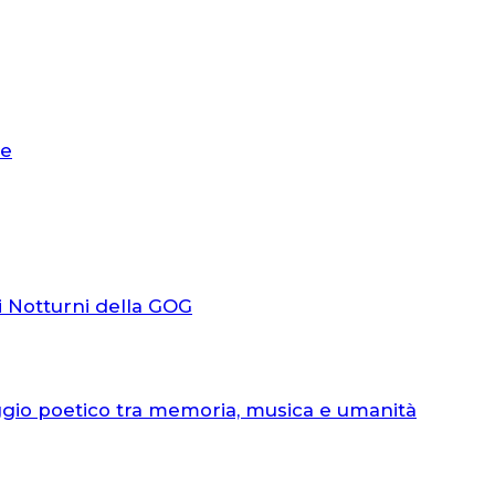
le
i Notturni della GOG
ggio poetico tra memoria, musica e umanità