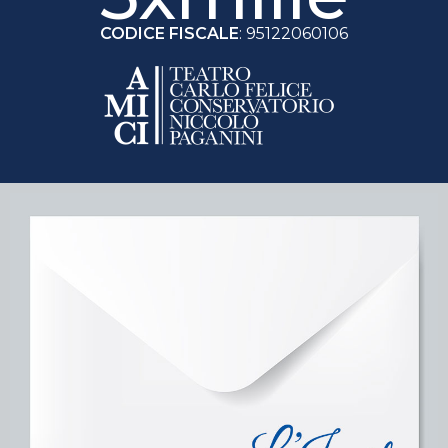
CODICE FISCALE
: 95122060106