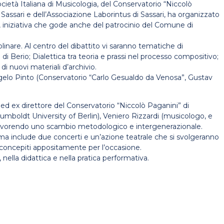
Società Italiana di Musicologia, del Conservatorio “Niccolò
 Sassari e dell’Associazione Laborintus di Sassari, ha organizzato
, iniziativa che gode anche del patrocinio del Comune di
inare. Al centro del dibattito vi saranno tematiche di
 di Berio; Dialettica tra teoria e prassi nel processo compositivo;
di nuovi materiali d’archivio.
ngelo Pinto (Conservatorio “Carlo Gesualdo da Venosa”, Gustav
ed ex direttore del Conservatorio “Niccolò Paganini” di
umboldt University of Berlin), Veniero Rizzardi (musicologo, e
fini, favorendo uno scambio metodologico e intergenerazionale.
amma include due concerti e un’azione teatrale che si svolgeranno
ca concepiti appositamente per l’occasione.
nella didattica e nella pratica performativa.