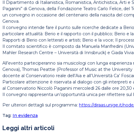
Il Dipartimento di Italianistica, Romanistica, Antichistica, Arti 
Paganini” di Genova, della Fondazione Teatro Carlo Felice, del Te
un convegno in occasione del centenario della nascita del compo
Genova.
Il convegno intende fare il punto sulle ricerche dedicate a Beri
particolare attualità: Berio e il rapporto con il pubblico; Berio e
Rapporti di Berio con letterati e artisti; Berio e la voce; Il proce
Il comitato scientifico è composto da Manuela Manfredini (Unive
Mahler Research Centre – Università di Innsbruck) e Giada Vivian
All’evento parteciperanno sia musicologi con lunga esperienza 
Genova), Thomas Peattie (Professor of Music at the University o
docente al Conservatorio reale dell’Aia e all’Università Ca’ Fosca
Particolare attenzione è riservata al dialogo con gli interpreti 
al Conservatorio Niccolò Paganini mercoledì 26 dalle ore 20,30 e 
Il convegno rappresenta un’opportunità unica per riflettere sul l
Per ulteriori dettagli sul programma:
https://diraas.unige.it/nod
Tag
:
In evidenza
Leggi altri articoli