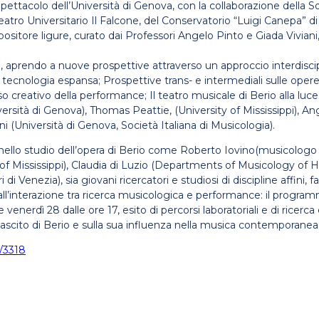
e Spettacolo dell’Università di Genova, con la collaborazione della 
atro Universitario Il Falcone, del Conservatorio “Luigi Canepa” di
sitore ligure, curato dai Professori Angelo Pinto e Giada Viviani
o, aprendo a nuove prospettive attraverso un approccio interdiscipl
 la tecnologia espansa; Prospettive trans- e intermediali sulle opere
sso creativo della performance; Il teatro musicale di Berio alla luce 
rsità di Genova), Thomas Peattie, (University of Mississippi), A
i (Università di Genova, Società Italiana di Musicologia).
nello studio dell’opera di Berio come Roberto Iovino(musicologo 
f Mississippi), Claudia di Luzio (Departments of Musicology of H
ri di Venezia), sia giovani ricercatori e studiosi di discipline af
e all’interazione tra ricerca musicologica e performance: il progr
venerdì 28 dalle ore 17, esito di percorsi laboratoriali e di ricer
ascito di Berio e sulla sua influenza nella musica contemporanea, 
e/3318