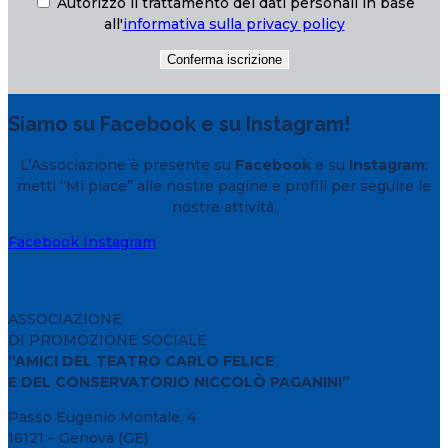
Autorizzo il trattamento dei dati personali in base
all'
informativa sulla privacy policy
Siamo su Facebook e su Instagram!
L’Associazione è presente su
Facebook
e su
Instagram
:
metti “Mi piace” alle nostre pagine e profili per seguire le
nostre attività.
Facebook
Instagram
ASSOCIAZIONE
DI PROMOZIONE SOCIALE
“AMICI DEL TEATRO CARLO FELICE
E DEL CONSERVATORIO NICCOLÒ PAGANINI”
Passo Eugenio Montale, 4
16121 – Genova (GE)