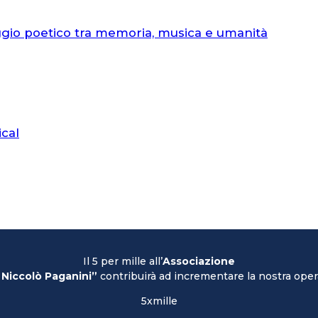
ggio poetico tra memoria, musica e umanità
ical
Il 5 per mille all’
Associazione
 Niccolò Paganini”
contribuirà ad incrementare la nostra opera
5xmille