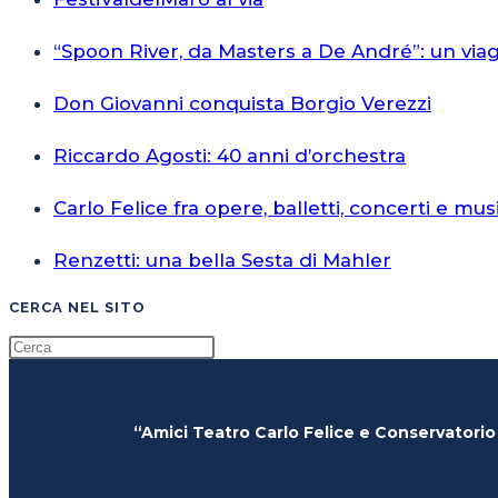
“Spoon River, da Masters a De André”: un via
Don Giovanni conquista Borgio Verezzi
Riccardo Agosti: 40 anni d’orchestra
Carlo Felice fra opere, balletti, concerti e mus
Renzetti: una bella Sesta di Mahler
CERCA NEL SITO
“Amici Teatro Carlo Felice e Conservatorio