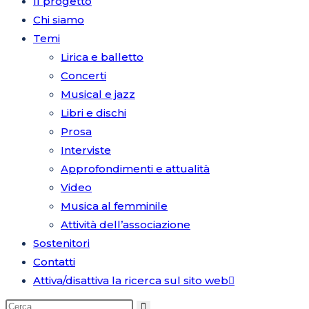
Il progetto
Chi siamo
Temi
Lirica e balletto
Concerti
Musical e jazz
Libri e dischi
Prosa
Interviste
Approfondimenti e attualità
Video
Musica al femminile
Attività dell’associazione
Sostenitori
Contatti
Attiva/disattiva la ricerca sul sito web