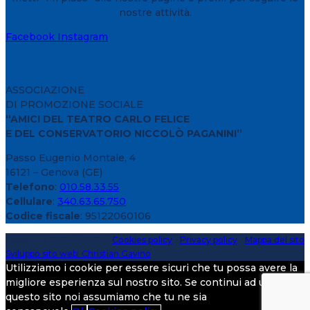
nostre attività.
Facebook
Instagram
ASSOCIAZIONE
DI PROMOZIONE SOCIALE
“AMICI DEL TEATRO CARLO FELICE
E DEL CONSERVATORIO NICCOLÒ PAGANINI”
Passo Eugenio Montale, 4
16121 – Genova (GE)
Telefono
:
010.58.33.55
Cellulare
:
340.63.65.750
Codice fiscale
: 95122060106
Copyright 2020 > 2026 -
Cookies policy
-
Privacy policy
-
Mappa del sito
Sviluppo sito web: Christian Gavino
Utilizziamo i cookie per essere sicuri che tu possa avere la
migliore esperienza sul nostro sito. Se continui ad utilizzare
questo sito noi assumiamo che tu ne sia