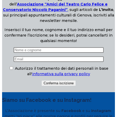
dell’
Associazione “Amici del Teatro Carlo Felice e
Conservatorio Niccolò Paganini”
, sugli articoli de
L’Invito
,
sui principali appuntamenti culturali di Genova, iscriviti alla
newsletter mensile.
Inserisci il tuo nome, cognome e il tuo indirizzo email per
confermare l’iscrizione; se lo desideri, potrai cancellarti in
qualsiasi momento!
Autorizzo il trattamento dei dati personali in base
all'
informativa sulla privacy policy
Siamo su Facebook e su Instagram!
L’Associazione è presente su
Facebook
e su
Instagram
:
metti “Mi piace” alle nostre pagine e profili per seguire le