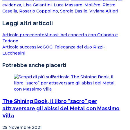
evidenza
,
Lisa Galantini
,
Luca Massaro
,
Molière
,
Pietro
Casella
,
Rosario Coppolino
,
Sergio Basile
,
Viviana Altieri
Leggi altri articoli
Articolo precedente
Minasi: bel concerto con Orlando e
Tedone
Articolo successivo
GOG: l’eleganza del duo Rizzi-
Lucchesini
Potrebbe anche piacerti
The Shining Book, il libro “sacro” per
attraversare gli abissi del Metal con Massimo
Villa
25 Novembre 2021