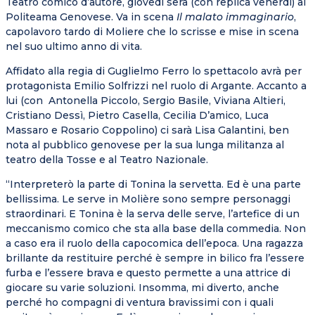
Teatro comico d’autore, giovedì sera (con replica venerdì) al
Politeama Genovese. Va in scena
Il malato immaginario
,
capolavoro tardo di Moliere che lo scrisse e mise in scena
nel suo ultimo anno di vita.
Affidato alla regia di Guglielmo Ferro lo spettacolo avrà per
protagonista Emilio Solfrizzi nel ruolo di Argante. Accanto a
lui (con Antonella Piccolo, Sergio Basile, Viviana Altieri,
Cristiano Dessì, Pietro Casella, Cecilia D’amico, Luca
Massaro e Rosario Coppolino) ci sarà Lisa Galantini, ben
nota al pubblico genovese per la sua lunga militanza al
teatro della Tosse e al Teatro Nazionale.
“Interpreterò la parte di Tonina la servetta. Ed è una parte
bellissima. Le serve in Molière sono sempre personaggi
straordinari. E Tonina è la serva delle serve, l’artefice di un
meccanismo comico che sta alla base della commedia. Non
a caso era il ruolo della capocomica dell’epoca. Una ragazza
brillante da restituire perché è sempre in bilico fra l’essere
furba e l’essere brava e questo permette a una attrice di
giocare su varie soluzioni. Insomma, mi diverto, anche
perché ho compagni di ventura bravissimi con i quali