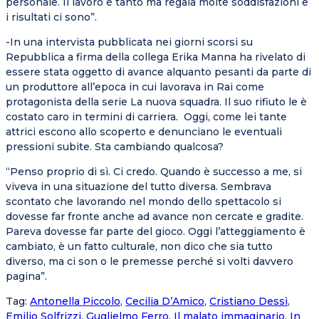
personale. Il lavoro è tanto ma regala molte soddisfazioni e
i risultati ci sono”.
-In una intervista pubblicata nei giorni scorsi su
Repubblica a firma della collega Erika Manna ha rivelato di
essere stata oggetto di avance alquanto pesanti da parte di
un produttore all’epoca in cui lavorava in Rai come
protagonista della serie La nuova squadra. Il suo rifiuto le è
costato caro in termini di carriera. Oggi, come lei tante
attrici escono allo scoperto e denunciano le eventuali
pressioni subite. Sta cambiando qualcosa?
“Penso proprio di sì. Ci credo. Quando è successo a me, si
viveva in una situazione del tutto diversa. Sembrava
scontato che lavorando nel mondo dello spettacolo si
dovesse far fronte anche ad avance non cercate e gradite.
Pareva dovesse far parte del gioco. Oggi l’atteggiamento è
cambiato, è un fatto culturale, non dico che sia tutto
diverso, ma ci son o le premesse perché si volti davvero
pagina”.
Tag
:
Antonella Piccolo
,
Cecilia D’Amico
,
Cristiano Dessì
,
Emilio Solfrizzi
,
Guglielmo Ferro
,
Il malato immaginario
,
In