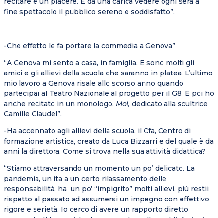
recitare è un piacere. E dà una carica vedere ogni sera a
fine spettacolo il pubblico sereno e soddisfatto”.
-Che effetto le fa portare la commedia a Genova”
“A Genova mi sento a casa, in famiglia. E sono molti gli
amici e gli allievi della scuola che saranno in platea. L’ultimo
mio lavoro a Genova risale allo scorso anno quando
partecipai al Teatro Nazionale al progetto per il G8. E poi ho
anche recitato in un monologo,
Moi,
dedicato alla scultrice
Camille Claudel”.
-Ha accennato agli allievi della scuola, il Cfa, Centro di
formazione artistica, creato da Luca Bizzarri e del quale è da
anni la direttora. Come si trova nella sua attività didattica?
“Stiamo attraversando un momento un po’ delicato. La
pandemia, un ita a un certo rilassamento delle
responsabilità, ha un po’ “impigrito” molti allievi, più restii
rispetto al passato ad assumersi un impegno con effettivo
rigore e serietà. Io cerco di avere un rapporto diretto