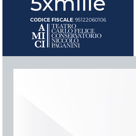
5xmille
CODICE FISCALE
: 95122060106