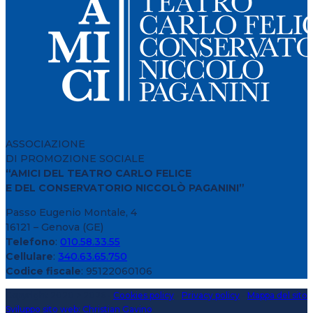
ASSOCIAZIONE
DI PROMOZIONE SOCIALE
“AMICI DEL TEATRO CARLO FELICE
E DEL CONSERVATORIO NICCOLÒ PAGANINI”
Passo Eugenio Montale, 4
16121 – Genova (GE)
Telefono
:
010.58.33.55
Cellulare
:
340.63.65.750
Codice fiscale
: 95122060106
Copyright 2020 > 2026 -
Cookies policy
-
Privacy policy
-
Mappa del sito
Sviluppo sito web: Christian Gavino