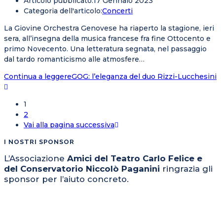
Articolo pubblicato:
17 Gennaio 2023
Categoria dell'articolo:
Concerti
La Giovine Orchestra Genovese ha riaperto la stagione, ieri
sera, all’insegna della musica francese fra fine Ottocento e
primo Novecento. Una letteratura segnata, nel passaggio
dal tardo romanticismo alle atmosfere…
Continua a leggere
GOG: l’eleganza del duo Rizzi-Lucchesini
1
2
Vai alla pagina successiva
I NOSTRI SPONSOR
L’Associazione
Amici del Teatro Carlo Felice e
del Conservatorio Niccolò Paganini
ringrazia gli
sponsor per l’aiuto concreto.