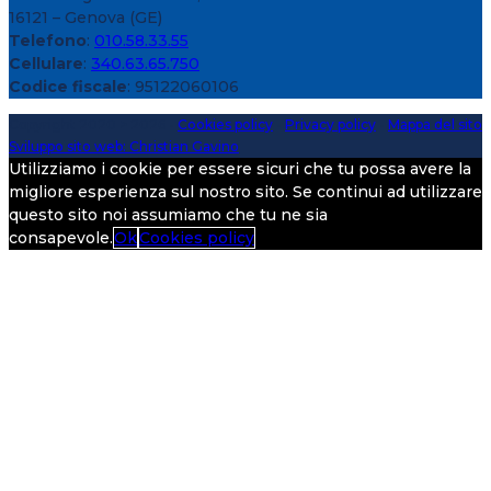
16121 – Genova (GE)
Telefono
:
010.58.33.55
Cellulare
:
340.63.65.750
Codice fiscale
: 95122060106
Copyright 2020 > 2026 -
Cookies policy
-
Privacy policy
-
Mappa del sito
Sviluppo sito web: Christian Gavino
Utilizziamo i cookie per essere sicuri che tu possa avere la
migliore esperienza sul nostro sito. Se continui ad utilizzare
questo sito noi assumiamo che tu ne sia
consapevole.
Ok
Cookies policy