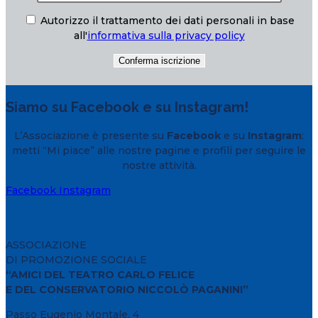
Autorizzo il trattamento dei dati personali in base
all'
informativa sulla privacy policy
Siamo su Facebook e su Instagram!
L’Associazione è presente su
Facebook
e su
Instagram
:
metti “Mi piace” alle nostre pagine e profili per seguire le
nostre attività.
Facebook
Instagram
ASSOCIAZIONE
DI PROMOZIONE SOCIALE
“AMICI DEL TEATRO CARLO FELICE
E DEL CONSERVATORIO NICCOLÒ PAGANINI”
Passo Eugenio Montale, 4