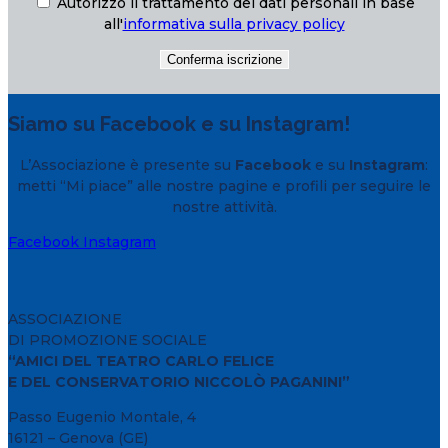
Autorizzo il trattamento dei dati personali in base
all'
informativa sulla privacy policy
Siamo su Facebook e su Instagram!
L’Associazione è presente su
Facebook
e su
Instagram
:
metti “Mi piace” alle nostre pagine e profili per seguire le
nostre attività.
Facebook
Instagram
ASSOCIAZIONE
DI PROMOZIONE SOCIALE
“AMICI DEL TEATRO CARLO FELICE
E DEL CONSERVATORIO NICCOLÒ PAGANINI”
Passo Eugenio Montale, 4
16121 – Genova (GE)