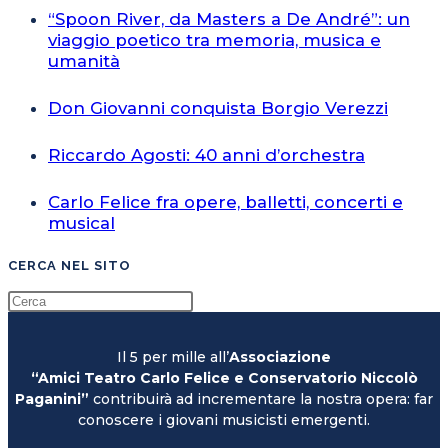
“Spoon River, da Masters a De André”: un
viaggio poetico tra memoria, musica e
umanità
Don Giovanni conquista Borgio Verezzi
Riccardo Agosti: 40 anni d’orchestra
Carlo Felice fra opere, balletti, concerti e
musical
CERCA NEL SITO
Il 5 per mille all’
Associazione
“Amici Teatro Carlo Felice e Conservatorio Niccolò
Paganini”
contribuirà ad incrementare la nostra opera: far
conoscere i giovani musicisti emergenti.