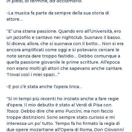
in piedi, al termine, ad acclamarlo.
-La musica fa parte da sempre della sua storia di
attore…
“E’ una strana passione. Quando ero all’Università, ero
un jazzofilo e cantavo nei nightclub. Suonavo il basso.
Si diceva, allora, che si suonava con il botto… Non si era
ancora amplificati come oggi e si potevano cercare le
note senza dare troppo fastidio… Debbo comunque a
quella passione giovanile le prime scritture. All’epoca
non erano molti gli attori che sapevano anche cantare.
Trovai così i miei spazi…”
-E poi c’è stata anche l’opera lirica…
“Sì in tempi più recenti ho iniziato anche a fare regie
d’opera. Il mio debutto è stato al Verdi di Pisa con
Tosca
. Debbo dire che amo Puccini, ma non faccio
troppe distinzioni. Sono sempre stato curioso e mi
interessa un po’ tutto. Tempo fa ho firmato la regia di
due opere mozartiane all’Opera di Roma,
Don Giovanni