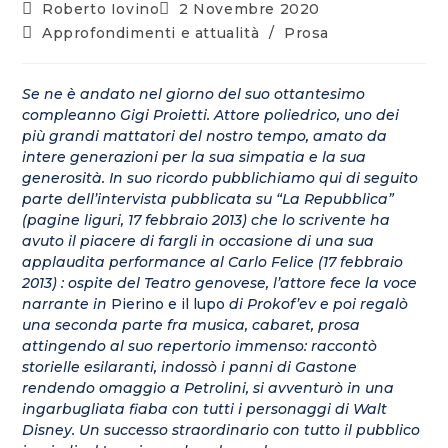
Post
Articolo
Roberto Iovino
2 Novembre 2020
Author:
pubblicato:
Post
Approfondimenti e attualità
/
Prosa
Category:
Se ne è andato nel giorno del suo ottantesimo
compleanno Gigi Proietti. Attore poliedrico, uno dei
più grandi mattatori del nostro tempo, amato da
intere generazioni per la sua simpatia e la sua
generosità. In suo ricordo pubblichiamo qui di seguito
parte dell’intervista pubblicata su “La Repubblica”
(pagine liguri, 17 febbraio 2013) che lo scrivente ha
avuto il piacere di fargli in occasione di una sua
applaudita performance al Carlo Felice (17 febbraio
2013) : ospite del Teatro genovese, l’attore fece la voce
narrante in
Pierino e il lupo
di Prokof’ev e poi regalò
una seconda parte fra musica, cabaret, prosa
attingendo al suo repertorio immenso: raccontò
storielle esilaranti, indossò i panni di Gastone
rendendo omaggio a Petrolini, si avventurò in una
ingarbugliata fiaba con tutti i personaggi di Walt
Disney. Un successo straordinario con tutto il pubblico