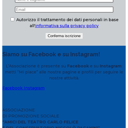
Autorizzo il trattamento dei dati personali in base
all'
informativa sulla privacy policy
Siamo su Facebook e su Instagram!
L’Associazione è presente su
Facebook
e su
Instagram
:
metti “Mi piace” alle nostre pagine e profili per seguire le
nostre attività.
Facebook
Instagram
ASSOCIAZIONE
DI PROMOZIONE SOCIALE
“AMICI DEL TEATRO CARLO FELICE
E DEL CONSERVATORIO NICCOLÒ PAGANINI”