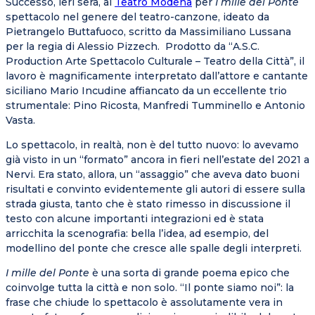
Successo, ieri sera, al
Teatro Modena
per
I mille del Ponte
spettacolo nel genere del teatro-canzone, ideato da
Pietrangelo Buttafuoco, scritto da Massimiliano Lussana
per la regia di Alessio Pizzech. Prodotto da “A.S.C.
Production Arte Spettacolo Culturale – Teatro della Città”, il
lavoro è magnificamente interpretato dall’attore e cantante
siciliano Mario Incudine affiancato da un eccellente trio
strumentale: Pino Ricosta, Manfredi Tumminello e Antonio
Vasta.
Lo spettacolo, in realtà, non è del tutto nuovo: lo avevamo
già visto in un “formato” ancora in fieri nell’estate del 2021 a
Nervi. Era stato, allora, un “assaggio” che aveva dato buoni
risultati e convinto evidentemente gli autori di essere sulla
strada giusta, tanto che è stato rimesso in discussione il
testo con alcune importanti integrazioni ed è stata
arricchita la scenografia: bella l’idea, ad esempio, del
modellino del ponte che cresce alle spalle degli interpreti.
I mille del Ponte
è una sorta di grande poema epico che
coinvolge tutta la città e non solo. “Il ponte siamo noi”: la
frase che chiude lo spettacolo è assolutamente vera in