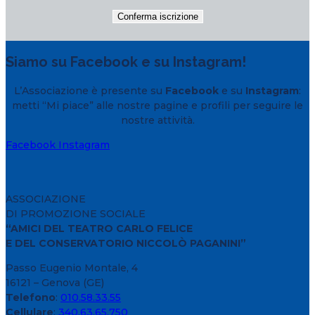
Siamo su Facebook e su Instagram!
L’Associazione è presente su
Facebook
e su
Instagram
:
metti “Mi piace” alle nostre pagine e profili per seguire le
nostre attività.
Facebook
Instagram
ASSOCIAZIONE
DI PROMOZIONE SOCIALE
“AMICI DEL TEATRO CARLO FELICE
E DEL CONSERVATORIO NICCOLÒ PAGANINI”
Passo Eugenio Montale, 4
16121 – Genova (GE)
Telefono
:
010.58.33.55
Cellulare
:
340.63.65.750