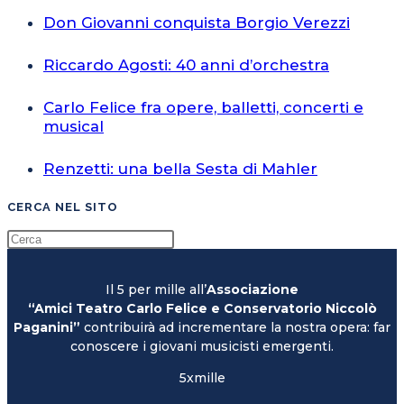
Don Giovanni conquista Borgio Verezzi
Riccardo Agosti: 40 anni d’orchestra
Carlo Felice fra opere, balletti, concerti e
musical
Renzetti: una bella Sesta di Mahler
CERCA NEL SITO
Il 5 per mille all’
Associazione
“Amici Teatro Carlo Felice e Conservatorio Niccolò
Paganini”
contribuirà ad incrementare la nostra opera: far
conoscere i giovani musicisti emergenti.
5xmille