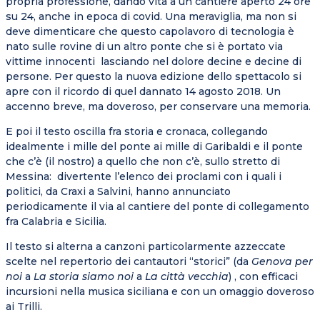
propria professione, dando vita a un cantiere aperto 24 ore
su 24, anche in epoca di covid. Una meraviglia, ma non si
deve dimenticare che questo capolavoro di tecnologia è
nato sulle rovine di un altro ponte che si è portato via
vittime innocenti lasciando nel dolore decine e decine di
persone. Per questo la nuova edizione dello spettacolo si
apre con il ricordo di quel dannato 14 agosto 2018. Un
accenno breve, ma doveroso, per conservare una memoria.
E poi il testo oscilla fra storia e cronaca, collegando
idealmente i mille del ponte ai mille di Garibaldi e il ponte
che c’è (il nostro) a quello che non c’è, sullo stretto di
Messina: divertente l’elenco dei proclami con i quali i
politici, da Craxi a Salvini, hanno annunciato
periodicamente il via al cantiere del ponte di collegamento
fra Calabria e Sicilia.
Il testo si alterna a canzoni particolarmente azzeccate
scelte nel repertorio dei cantautori “storici” (da
Genova per
noi
a
La storia siamo noi
a
La città vecchia
) , con efficaci
incursioni nella musica siciliana e con un omaggio doveroso
ai Trilli.