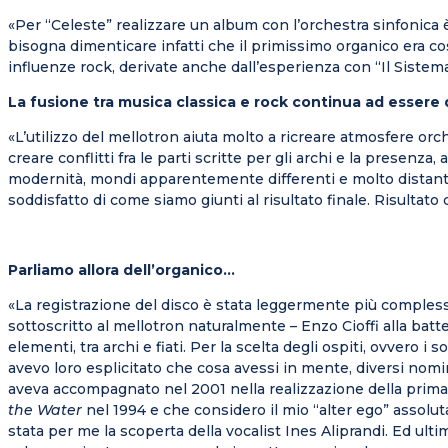
«Per “Celeste” realizzare un album con l’orchestra sinfonica 
bisogna dimenticare infatti che il primissimo organico era cos
influenze rock, derivate anche dall’esperienza con “Il Sistema”,
La fusione tra musica classica e rock continua ad essere
«L’utilizzo del mellotron aiuta molto a ricreare atmosfere orc
creare conflitti fra le parti scritte per gli archi e la presenz
modernità, mondi apparentemente differenti e molto distanti, 
soddisfatto di come siamo giunti al risultato finale. Risultato
Parliamo allora dell’organico…
«La registrazione del disco è stata leggermente più complessa 
sottoscritto al mellotron naturalmente – Enzo Cioffi alla batte
elementi, tra archi e fiati. Per la scelta degli ospiti, ovvero
avevo loro esplicitato che cosa avessi in mente, diversi nomin
aveva accompagnato nel 2001 nella realizzazione della prima
the Water
nel 1994 e che considero il mio “alter ego” assolut
stata per me la scoperta della vocalist Ines Aliprandi. Ed u