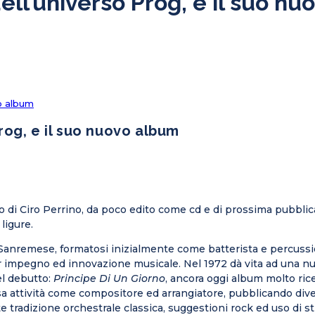
 dell’universo Prog, e il suo n
vo album
Prog, e il suo nuovo album
 di Ciro Perrino, da poco edito come cd e di prossima pubblicaz
ligure.
g. Sanremese, formatosi inizialmente come batterista e percussio
er impegno ed innovazione musicale. Nel 1972 dà vita ad una n
el debutto:
Principe Di Un Giorno
, ancora oggi album molto rice
ensa attività come compositore ed arrangiatore, pubblicando d
tradizione orchestrale classica, suggestioni rock ed uso di s