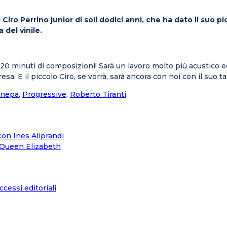
i Ciro Perrino junior di soli dodici anni, che ha dato il suo
 del vinile.
 20 minuti di composizioni! Sarà un lavoro molto più acustico 
sa. E il piccolo Ciro, se vorrà, sarà ancora con noi con il suo t
anepa
,
Progressive
,
Roberto Tiranti
con Ines Aliprandi
i Queen Elizabeth