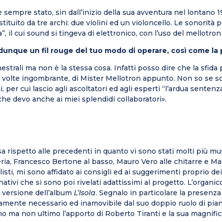
è sempre stato, sin dall’inizio della sua avventura nel lontano
tituito da tre archi: due violini ed un violoncello. Le sonorit
 il cui sound si tingeva di elettronico, con l’uso del mellotron 
 dunque un fil rouge del tuo modo di operare, così come l
hestrali ma non è la stessa cosa. Infatti posso dire che la sfida
a, a volte ingombrante, di Mister Mellotron appunto. Non so se so
per cui lascio agli ascoltatori ed agli esperti “l’ardua sente
 che devo anche ai miei splendidi collaboratori».
rispetto alle precedenti in quanto vi sono stati molti più musi
ria, Francesco Bertone al basso, Mauro Vero alle chitarre e Marc
 i solisti, mi sono affidato ai consigli ed ai suggerimenti propr
ativi che si sono poi rivelati adattissimi al progetto. L’organ
 versione dell’album
L’Isola
. Segnalo in particolare la presenz
amente necessario ed inamovibile dal suo doppio ruolo di piani
ltimo ma non ultimo l’apporto di Roberto Tiranti e la sua magn