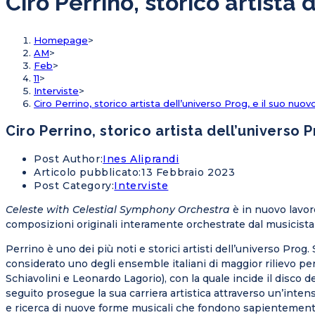
Ciro Perrino, storico artista
Homepage
>
AM
>
Feb
>
11
>
Interviste
>
Ciro Perrino, storico artista dell’universo Prog, e il suo nuo
Ciro Perrino, storico artista dell’universo 
Post Author:
Ines Aliprandi
Articolo pubblicato:
13 Febbraio 2023
Post Category:
Interviste
Celeste with Celestial Symphony Orchestra
è in nuovo lavoro
composizioni originali interamente orchestrate dal musicista 
Perrino è uno dei più noti e storici artisti dell’universo Pro
considerato uno degli ensemble italiani di maggior rilievo p
Schiavolini e Leonardo Lagorio), con la quale incide il disco d
seguito prosegue la sua carriera artistica attraverso un’int
e ricerca di nuove forme musicali che fondono sapientemente 