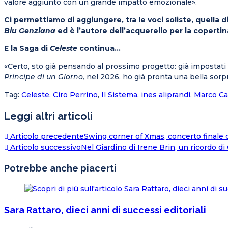
valore aggiunto con un grande impatto emozionale».
Ci permettiamo di aggiungere, tra le voci soliste, quella d
Blu Genziana
ed è l’autore dell’acquerello per la copertina
E la Saga di
Celeste
continua…
«Certo, sto già pensando al prossimo progetto: già impostati
Principe di un Giorno,
nel 2026, ho già pronta una bella sorpre
Tag
:
Celeste
,
Ciro Perrino
,
Il Sistema
,
ines aliprandi
,
Marco C
Leggi altri articoli
Articolo precedente
Swing corner of Xmas, concerto finale 
Articolo successivo
Nel Giardino di Irene Brin, un ricordo d
Potrebbe anche piacerti
Sara Rattaro, dieci anni di successi editoriali