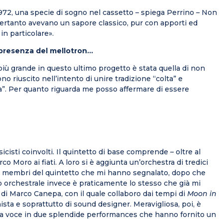
 1972, una specie di sogno nel cassetto – spiega Perrino – Non
à pertanto avevano un sapore classico, pur con apporti ed
in particolare».
a presenza del mellotron…
 più grande in questo ultimo progetto è stata quella di non
no riuscito nell’intento di unire tradizione “colta” e
nza”. Per quanto riguarda me posso affermare di essere
cisti coinvolti. Il quintetto di base comprende – oltre al
o Moro ai fiati. A loro si è aggiunta un’orchestra di tredici
io dei membri del quintetto che mi hanno segnalato, dopo che
ico orchestrale invece è praticamente lo stesso che già mi
a di Marco Canepa, con il quale collaboro dai tempi di
Moon in
sta e soprattutto di sound designer. Meravigliosa, poi, è
ifica voce in due splendide performances che hanno fornito un