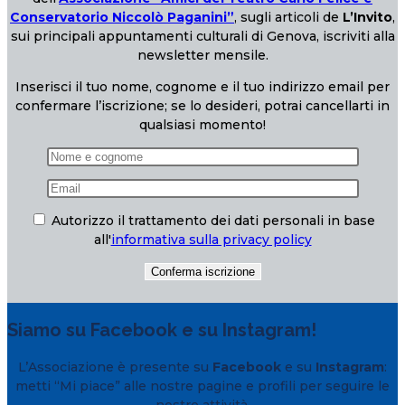
Conservatorio Niccolò Paganini”
, sugli articoli de
L’Invito
,
sui principali appuntamenti culturali di Genova, iscriviti alla
newsletter mensile.
Inserisci il tuo nome, cognome e il tuo indirizzo email per
confermare l’iscrizione; se lo desideri, potrai cancellarti in
qualsiasi momento!
Autorizzo il trattamento dei dati personali in base
all'
informativa sulla privacy policy
Siamo su Facebook e su Instagram!
L’Associazione è presente su
Facebook
e su
Instagram
:
metti “Mi piace” alle nostre pagine e profili per seguire le
nostre attività.