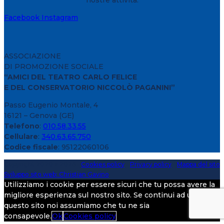
Facebook
Instagram
ASSOCIAZIONE
DI PROMOZIONE SOCIALE
“AMICI DEL TEATRO CARLO FELICE
E DEL CONSERVATORIO NICCOLÒ PAGANINI”
Passo Eugenio Montale, 4
16121 – Genova (GE)
Telefono
:
010.58.33.55
Cellulare
:
340.63.65.750
Codice fiscale
: 95122060106
Copyright 2020 > 2026 -
Cookies policy
-
Privacy policy
-
Mappa del sito
Sviluppo sito web: Christian Gavino
Utilizziamo i cookie per essere sicuri che tu possa avere la
migliore esperienza sul nostro sito. Se continui ad utilizzare
questo sito noi assumiamo che tu ne sia
consapevole.
Ok
Cookies policy