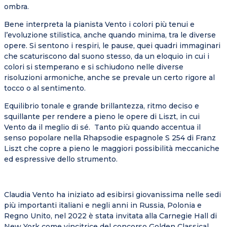
ombra.
Bene interpreta la pianista Vento i colori più tenui e
l’evoluzione stilistica, anche quando minima, tra le diverse
opere. Si sentono i respiri, le pause, quei quadri immaginari
che scaturiscono dal suono stesso, da un eloquio in cui i
colori si stemperano e si schiudono nelle diverse
risoluzioni armoniche, anche se prevale un certo rigore al
tocco o al sentimento.
Equilibrio tonale e grande brillantezza, ritmo deciso e
squillante per rendere a pieno le opere di Liszt, in cui
Vento da il meglio di sé. Tanto più quando accentua il
senso popolare nella Rhapsodie espagnole S 254 di Franz
Liszt che copre a pieno le maggiori possibilità meccaniche
ed espressive dello strumento.
Claudia Vento ha iniziato ad esibirsi giovanissima nelle sedi
più importanti italiani e negli anni in Russia, Polonia e
Regno Unito, nel 2022 è stata invitata alla Carnegie Hall di
New York come vincitrice del concorso Golden Classical