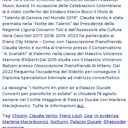
Music Award. In occasione delle Celebrazioni Colombiane
le è stato conferito dal Sindaco Marco Bucci il titolo di
“Talento di Genova nel Mondo 2019”. Claudia Vento è stata
premiata nella “Notte dei Talenti” dal Presidente della
Regione Liguria Giovanni Toti e dall’Assessore alla Cultura
Ilaria Cavo.Nel 2017, 2018, 2019, 2022 ha partecipato al
Piano City Milano – Como, con l’associazione Pianofriends.
Claudia Vento è iscritta al triennio presso il Conservatorio
“A. Scarlatti” di Palermo nella classe del Maestro Vincenzo
Marrone d’Alberti.Dal 2015 studia con il Maestro Vincenzo
Balzani presso l’Associazione Pianofriends di Milano. Dal
2022 frequenta l’Accademia del Ridotto per conseguire il
Diploma Specialistico biennale ad indirizzo concertistico.
La rassegna “I Notturni en plein air a Palazzo Ducale.
Concerti per pianoforte in estate” si chiuderà l’8 agosto
sempre nel Cortile Maggiore di Palazzo Ducale con Marlena
Maciejkowicz. Tutte le informazioni
qui.
Tag
:
Chopin
,
Claudia Vento
,
Franz Liszt
,
Gog
,
In evidenza
,
Marlena Maciejkowicz
,
Notturni
,
Palazzo Ducale
,
Rhapsodie
espagnole