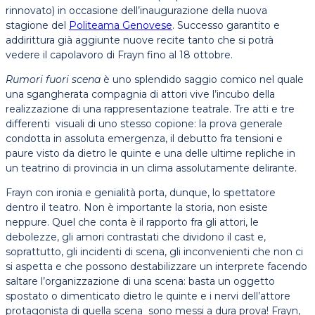
rinnovato) in occasione dell’inaugurazione della nuova
stagione del
Politeama Genovese
. Successo garantito e
addirittura già aggiunte nuove recite tanto che si potrà
vedere il capolavoro di Frayn fino al 18 ottobre.
Rumori fuori scena
è uno splendido saggio comico nel quale
una sgangherata compagnia di attori vive l’incubo della
realizzazione di una rappresentazione teatrale. Tre atti e tre
differenti visuali di uno stesso copione: la prova generale
condotta in assoluta emergenza, il debutto fra tensioni e
paure visto da dietro le quinte e una delle ultime repliche in
un teatrino di provincia in un clima assolutamente delirante.
Frayn con ironia e genialità porta, dunque, lo spettatore
dentro il teatro. Non è importante la storia, non esiste
neppure. Quel che conta è il rapporto fra gli attori, le
debolezze, gli amori contrastati che dividono il cast e,
soprattutto, gli incidenti di scena, gli inconvenienti che non ci
si aspetta e che possono destabilizzare un interprete facendo
saltare l’organizzazione di una scena: basta un oggetto
spostato o dimenticato dietro le quinte e i nervi dell’attore
protagonista di quella scena sono messi a dura prova! Frayn,