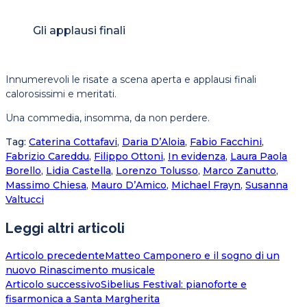
Gli applausi finali
Innumerevoli le risate a scena aperta e applausi finali
calorosissimi e meritati.
Una commedia, insomma, da non perdere.
Tag
:
Caterina Cottafavi
,
Daria D’Aloia
,
Fabio Facchini
,
Fabrizio Careddu
,
Filippo Ottoni
,
In evidenza
,
Laura Paola
Borello
,
Lidia Castella
,
Lorenzo Tolusso
,
Marco Zanutto
,
Massimo Chiesa
,
Mauro D’Amico
,
Michael Frayn
,
Susanna
Valtucci
Leggi altri articoli
Articolo precedente
Matteo Camponero e il sogno di un
nuovo Rinascimento musicale
Articolo successivo
Sibelius Festival: pianoforte e
fisarmonica a Santa Margherita