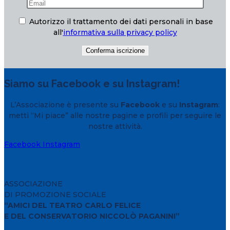
Autorizzo il trattamento dei dati personali in base
all'
informativa sulla privacy policy
Siamo su Facebook e su Instagram!
L’Associazione è presente su
Facebook
e su
Instagram
:
metti “Mi piace” alle nostre pagine e profili per seguire le
nostre attività.
Facebook
Instagram
ASSOCIAZIONE
DI PROMOZIONE SOCIALE
“AMICI DEL TEATRO CARLO FELICE
E DEL CONSERVATORIO NICCOLÒ PAGANINI”