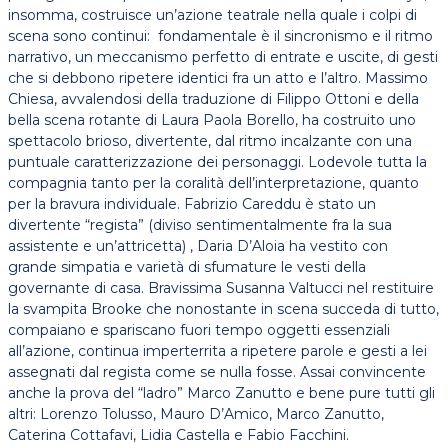
insomma, costruisce un’azione teatrale nella quale i colpi di
scena sono continui: fondamentale è il sincronismo e il ritmo
narrativo, un meccanismo perfetto di entrate e uscite, di gesti
che si debbono ripetere identici fra un atto e l’altro. Massimo
Chiesa, avvalendosi della traduzione di Filippo Ottoni e della
bella scena rotante di Laura Paola Borello, ha costruito uno
spettacolo brioso, divertente, dal ritmo incalzante con una
puntuale caratterizzazione dei personaggi. Lodevole tutta la
compagnia tanto per la coralità dell’interpretazione, quanto
per la bravura individuale. Fabrizio Careddu è stato un
divertente “regista” (diviso sentimentalmente fra la sua
assistente e un’attricetta) , Daria D’Aloia ha vestito con
grande simpatia e varietà di sfumature le vesti della
governante di casa. Bravissima Susanna Valtucci nel restituire
la svampita Brooke che nonostante in scena succeda di tutto,
compaiano e spariscano fuori tempo oggetti essenziali
all’azione, continua imperterrita a ripetere parole e gesti a lei
assegnati dal regista come se nulla fosse. Assai convincente
anche la prova del “ladro” Marco Zanutto e bene pure tutti gli
altri: Lorenzo Tolusso, Mauro D’Amico, Marco Zanutto,
Caterina Cottafavi, Lidia Castella e Fabio Facchini.