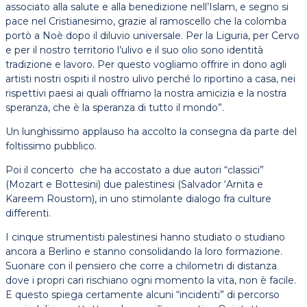
associato alla salute e alla benedizione nell’Islam, e segno si
pace nel Cristianesimo, grazie al ramoscello che la colomba
portò a Noè dopo il diluvio universale. Per la Liguria, per Cervo
e per il nostro territorio l’ulivo e il suo olio sono identità
tradizione e lavoro. Per questo vogliamo offrire in dono agli
artisti nostri ospiti il nostro ulivo perché lo riportino a casa, nei
rispettivi paesi ai quali offriamo la nostra amicizia e la nostra
speranza, che è la speranza di tutto il mondo”.
Un lunghissimo applauso ha accolto la consegna da parte del
foltissimo pubblico.
Poi il concerto che ha accostato a due autori “classici”
(Mozart e Bottesini) due palestinesi (Salvador ‘Arnita e
Kareem Roustom), in uno stimolante dialogo fra culture
differenti.
I cinque strumentisti palestinesi hanno studiato o studiano
ancora a Berlino e stanno consolidando la loro formazione.
Suonare con il pensiero che corre a chilometri di distanza
dove i propri cari rischiano ogni momento la vita, non è facile.
E questo spiega certamente alcuni “incidenti” di percorso