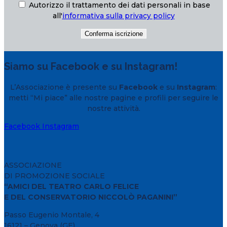
Autorizzo il trattamento dei dati personali in base
all'
informativa sulla privacy policy
Siamo su Facebook e su Instagram!
L’Associazione è presente su
Facebook
e su
Instagram
:
metti “Mi piace” alle nostre pagine e profili per seguire le
nostre attività.
Facebook
Instagram
ASSOCIAZIONE
DI PROMOZIONE SOCIALE
“AMICI DEL TEATRO CARLO FELICE
E DEL CONSERVATORIO NICCOLÒ PAGANINI”
Passo Eugenio Montale, 4
16121 – Genova (GE)