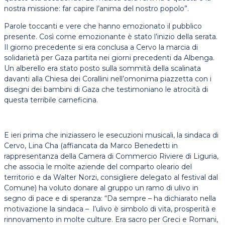
nostra missione: far capire l’anima del nostro popolo”.
Parole toccanti e vere che hanno emozionato il pubblico
presente. Così come emozionante è stato l’inizio della serata.
Il giorno precedente si era conclusa a Cervo la marcia di
solidarietà per Gaza partita nei giorni precedenti da Albenga.
Un alberello era stato posto sulla sommità della scalinata
davanti alla Chiesa dei Corallini nell’omonima piazzetta con i
disegni dei bambini di Gaza che testimoniano le atrocità di
questa terribile carneficina.
E ieri prima che iniziassero le esecuzioni musicali, la sindaca di
Cervo, Lina Cha (affiancata da Marco Benedetti in
rappresentanza della Camera di Commercio Riviere di Liguria,
che associa le molte aziende del comparto oleario del
territorio e da Walter Norzi, consigliere delegato al festival dal
Comune) ha voluto donare al gruppo un ramo di ulivo in
segno di pace e di speranza: “Da sempre – ha dichiarato nella
motivazione la sindaca – l’ulivo è simbolo di vita, prosperità e
rinnovamento in molte culture. Era sacro per Greci e Romani,