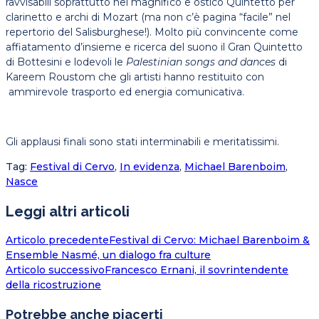
ravvisabili soprattutto nel magnifico e ostico Quintetto per
clarinetto e archi di Mozart (ma non c’è pagina “facile” nel
repertorio del Salisburghese!). Molto più convincente come
affiatamento d’insieme e ricerca del suono il Gran Quintetto
di Bottesini e lodevoli le
Palestinian songs and dances
di
Kareem Roustom che gli artisti hanno restituito con
ammirevole trasporto ed energia comunicativa.
Gli applausi finali sono stati interminabili e meritatissimi.
Tag
:
Festival di Cervo
,
In evidenza
,
Michael Barenboim
,
Nasce
Leggi altri articoli
Articolo precedente
Festival di Cervo: Michael Barenboim &
Ensemble Nasmé, un dialogo fra culture
Articolo successivo
Francesco Ernani, il sovrintendente
della ricostruzione
Potrebbe anche piacerti