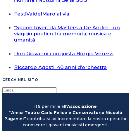
illumina i Notturni della GOG
FestiValdelMaro al via
“Spoon River, da Masters a De André”: un
viaggio poetico tra memoria, musica e
umanità
Don Giovanni conquista Borgio Verezzi
Riccardo Agosti: 40 anni d’orchestra
CERCA NEL SITO
Il 5 per mille all’
Associazione
“Amici Teatro Carlo Felice e Conservatorio Niccolò
Paganini”
contribuirà ad incrementare la nostra opera: far
conoscere i giovani musicisti emergenti.