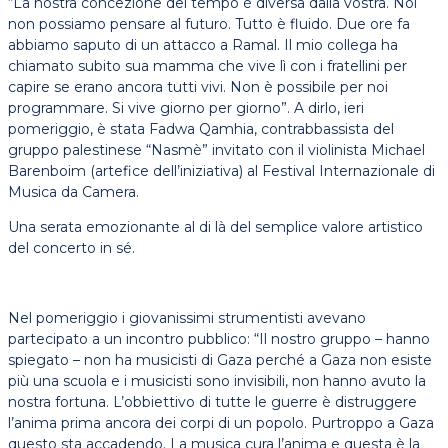
“La nostra concezione del tempo è diversa dalla vostra. Noi
non possiamo pensare al futuro. Tutto è fluido. Due ore fa
abbiamo saputo di un attacco a Ramal. Il mio collega ha
chiamato subito sua mamma che vive lì con i fratellini per
capire se erano ancora tutti vivi. Non è possibile per noi
programmare. Si vive giorno per giorno”. A dirlo, ieri
pomeriggio, è stata Fadwa Qamhia, contrabbassista del
gruppo palestinese “Nasmè” invitato con il violinista Michael
Barenboim (artefice dell’iniziativa) al Festival Internazionale di
Musica da Camera.
Una serata emozionante al di là del semplice valore artistico
del concerto in sé.
Nel pomeriggio i giovanissimi strumentisti avevano
partecipato a un incontro pubblico: “Il nostro gruppo – hanno
spiegato – non ha musicisti di Gaza perché a Gaza non esiste
più una scuola e i musicisti sono invisibili, non hanno avuto la
nostra fortuna. L’obbiettivo di tutte le guerre è distruggere
l’anima prima ancora dei corpi di un popolo. Purtroppo a Gaza
questo sta accadendo. La musica cura l’anima e questa è la