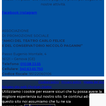
nostre attività.
Facebook
Instagram
ASSOCIAZIONE
DI PROMOZIONE SOCIALE
“AMICI DEL TEATRO CARLO FELICE
E DEL CONSERVATORIO NICCOLÒ PAGANINI”
Passo Eugenio Montale, 4
16121 – Genova (GE)
Telefono
:
010.58.33.55
Cellulare
:
340.63.65.750
Codice fiscale
: 95122060106
Copyright 2020 > 2026 -
Cookies policy
-
Privacy policy
-
Mappa del sito
Sviluppo sito web: Christian Gavino
Utilizziamo i cookie per essere sicuri che tu possa avere la
migliore esperienza sul nostro sito. Se continui ad utilizzare
questo sito noi assumiamo che tu ne sia