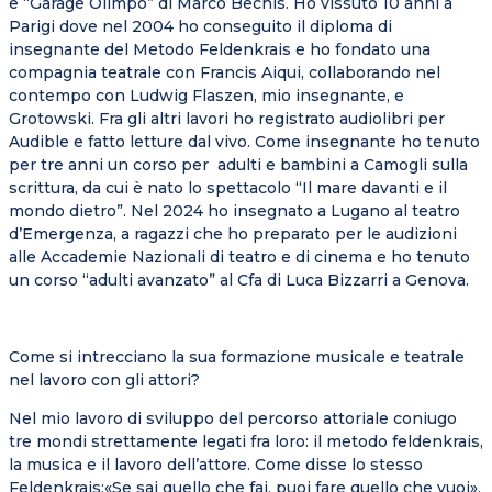
e “Garage Olimpo” di Marco Bechis. Ho vissuto 10 anni a
Parigi dove nel 2004 ho conseguito il diploma di
insegnante del Metodo Feldenkrais e ho fondato una
compagnia teatrale con Francis Aiqui, collaborando nel
contempo con Ludwig Flaszen, mio insegnante, e
Grotowski. Fra gli altri lavori ho registrato audiolibri per
Audible e fatto letture dal vivo. Come insegnante ho tenuto
per tre anni un corso per
adulti e bambini a Camogli sulla
scrittura, da cui è nato lo spettacolo “Il mare davanti e il
mondo dietro”. Nel 2024 ho insegnato a Lugano al teatro
d’Emergenza, a ragazzi che ho preparato per le audizioni
alle Accademie Nazionali di teatro e di cinema e ho tenuto
un corso “adulti avanzato” al Cfa di Luca Bizzarri a Genova.
Come si intrecciano la sua formazione musicale e teatrale
nel lavoro con gli attori?
Nel mio lavoro di sviluppo del percorso attoriale coniugo
tre mondi strettamente legati fra loro: il metodo feldenkrais,
la musica e il lavoro dell’attore. Come disse lo stesso
Feldenkrais:«Se sai quello che fai, puoi fare quello che vuoi».