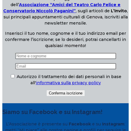
dell’
Associazione “Amici del Teatro Carlo Felice e
Conservatorio Niccolò Paganini”
, sugli articoli de
L’Invito
,
sui principali appuntamenti culturali di Genova, iscriviti alla
newsletter mensile.
Inserisci il tuo nome, cognome e il tuo indirizzo email per
confermare l’iscrizione; se lo desideri, potrai cancellarti in
qualsiasi momento!
Autorizzo il trattamento dei dati personali in base
all'
informativa sulla privacy policy
Siamo su Facebook e su Instagram!
L’Associazione è presente su
Facebook
e su
Instagram
:
metti “Mi piace” alle nostre pagine e profili per seguire le