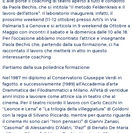
È alle porte il coaching di teatro aperto a tutti e condotto
da Paola Bechis, che si intitola “Il metodo Feldenkrais e il
lavoro dell’attore”. Il laboratorio inaugurerà, infatti, il
prossimo weekend (11-12 ottobre) presso Arti’s in Via
Palmaria 5 a Genova e si articola in 9 weekend da Ottobre a
Maggio con incontri il sabato e la domenica dalle 10 alle 18.
Per l’occasione abbiamo incontrato l’attrice e insegnante
Paola Bechis che, partendo dalla sua formazione, ci ha
raccontato il lavoro che metterà in atto in questo
interessante coaching.
Partiamo dalla sua poliedrica formazione:
Nel 1987 mi diplomo al Conservatorio Giuseppe Verdi in
fagotto, e successivamente (1989) all’Accademia d’arte
Drammatica dei Filodrammatici a Milano. All’età di ventidue
anni inizio a lavorare come attrice sia in teatro che al
cinema. Per il teatro ricordo il lavoro con Carlo Cecchi in
“Leonce e Lena” e “La trilogia della villeggiatura” di Goldoni
con la regia di Silvano Piccardo, mentre per quanto riguarda
il cinema mi sono cari “Non pensarci” di Gianni Zanasi,
“Casomai” di Alessandro D’Alatri, “Paz!” di Renato De Maria