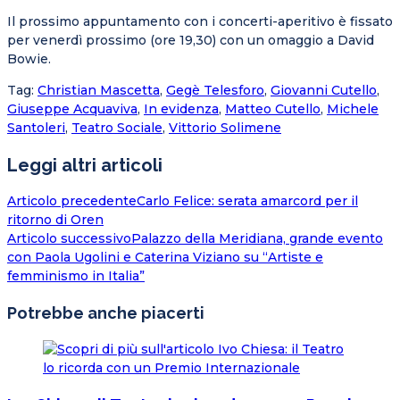
Il prossimo appuntamento con i concerti-aperitivo è fissato
per venerdì prossimo (ore 19,30) con un omaggio a David
Bowie.
Tag
:
Christian Mascetta
,
Gegè Telesforo
,
Giovanni Cutello
,
Giuseppe Acquaviva
,
In evidenza
,
Matteo Cutello
,
Michele
Santoleri
,
Teatro Sociale
,
Vittorio Solimene
Leggi altri articoli
Articolo precedente
Carlo Felice: serata amarcord per il
ritorno di Oren
Articolo successivo
Palazzo della Meridiana, grande evento
con Paola Ugolini e Caterina Viziano su “Artiste e
femminismo in Italia”
Potrebbe anche piacerti