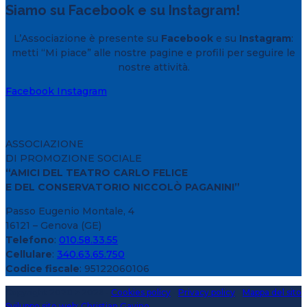
Siamo su Facebook e su Instagram!
L’Associazione è presente su
Facebook
e su
Instagram
:
metti “Mi piace” alle nostre pagine e profili per seguire le
nostre attività.
Facebook
Instagram
ASSOCIAZIONE
DI PROMOZIONE SOCIALE
“AMICI DEL TEATRO CARLO FELICE
E DEL CONSERVATORIO NICCOLÒ PAGANINI”
Passo Eugenio Montale, 4
16121 – Genova (GE)
Telefono
:
010.58.33.55
Cellulare
:
340.63.65.750
Codice fiscale
: 95122060106
Copyright 2020 > 2026 -
Cookies policy
-
Privacy policy
-
Mappa del sito
Sviluppo sito web: Christian Gavino