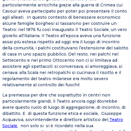
particolarmente arricchita grazie alla guerra di Crimea cui
Cavour aveva partecipato per poter poi presentare il conto
agli alleati. In questo contesto di benessere economico
alcune famiglie borghesi si tassarono per costruire un
Teatro: nel 1876 fu così inaugurato il Teatro Sociale, un vero
gioiello all’italiana. Il Teatro all’epoca aveva una funzione
assai più estesa rispetto ad oggi: era il luogo di incontro
della comunità, i palchi costituivano l’estensione del salotto
di casa in uno spazio pubblico. Del resto, nei palchi nel
Settecento e nel primo Ottocento non ci si limitava ad
assistere agli spettacoli: si conversava, si amoreggiava, si
cenava: alla Scala nei retropalchi si cucinava il risotto e il
regolamento del teatro milanese era molto severo
relativamente al controllo dei fuochi!
La premessa per dire che soprattutto in centri non
particolarmente grandi, il Teatro ancora oggi dovrebbe
avere questo ruolo di luogo di aggregazione, di incontro, di
dibattito. E di questa funzione etica e sociale, Giuseppe
Acquaviva, sovrintendente e direttore artistico del
Teatro
Sociale
, non solo si si è ricordato nella sua