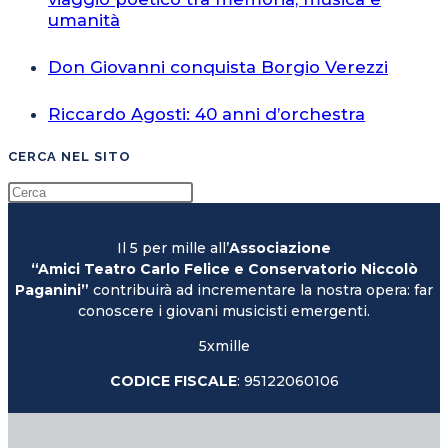
umanità
Don Giovanni conquista Borgio Verezzi
Riccardo Agosti: 40 anni d’orchestra
CERCA NEL SITO
Il 5 per mille all’
Associazione
“Amici Teatro Carlo Felice e Conservatorio Niccolò
Paganini”
contribuirà ad incrementare la nostra opera: far
conoscere i giovani musicisti emergenti.
5xmille
CODICE FISCALE
: 95122060106