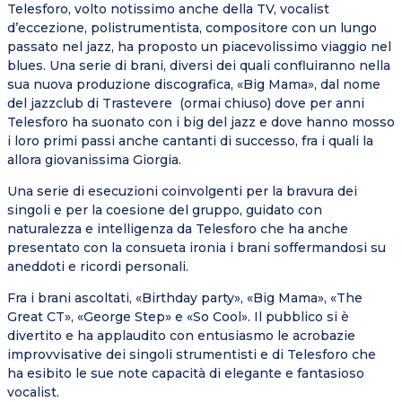
Telesforo, volto notissimo anche della TV, vocalist
d’eccezione, polistrumentista, compositore con un lungo
passato nel jazz, ha proposto un piacevolissimo viaggio nel
blues. Una serie di brani, diversi dei quali confluiranno nella
sua nuova produzione discografica, «Big Mama», dal nome
del jazzclub di Trastevere (ormai chiuso) dove per anni
Telesforo ha suonato con i big del jazz e dove hanno mosso
i loro primi passi anche cantanti di successo, fra i quali la
allora giovanissima Giorgia.
Una serie di esecuzioni coinvolgenti per la bravura dei
singoli e per la coesione del gruppo, guidato con
naturalezza e intelligenza da Telesforo che ha anche
presentato con la consueta ironia i brani soffermandosi su
aneddoti e ricordi personali.
Fra i brani ascoltati, «Birthday party», «Big Mama», «The
Great CT», «George Step» e «So Cool». Il pubblico si è
divertito e ha applaudito con entusiasmo le acrobazie
improvvisative dei singoli strumentisti e di Telesforo che
ha esibito le sue note capacità di elegante e fantasioso
vocalist.