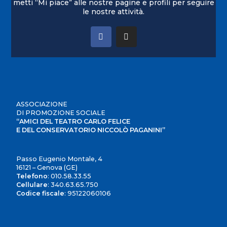
metti “Mi piace” alle nostre pagine e profili per seguire
le nostre attività.
ASSOCIAZIONE
DI PROMOZIONE SOCIALE
“AMICI DEL TEATRO CARLO FELICE
E DEL CONSERVATORIO NICCOLÒ PAGANINI”
Passo Eugenio Montale, 4
16121 – Genova (GE)
Telefono
:
010.58.33.55
Cellulare
:
340.63.65.750
Codice fiscale
: 95122060106