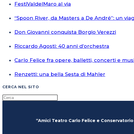
FestiValdelMaro al via
“Spoon River, da Masters a De André”: un via
Don Giovanni conquista Borgio Verezzi
Riccardo Agosti: 40 anni d’orchestra
Carlo Felice fra opere, balletti, concerti e mus
Renzetti: una bella Sesta di Mahler
CERCA NEL SITO
“Amici Teatro Carlo Felice e Conservatorio