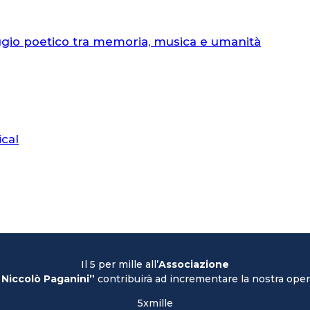
ggio poetico tra memoria, musica e umanità
ical
Il 5 per mille all’
Associazione
 Niccolò Paganini”
contribuirà ad incrementare la nostra opera
5xmille