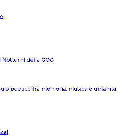
le
i Notturni della GOG
ggio poetico tra memoria, musica e umanità
ical