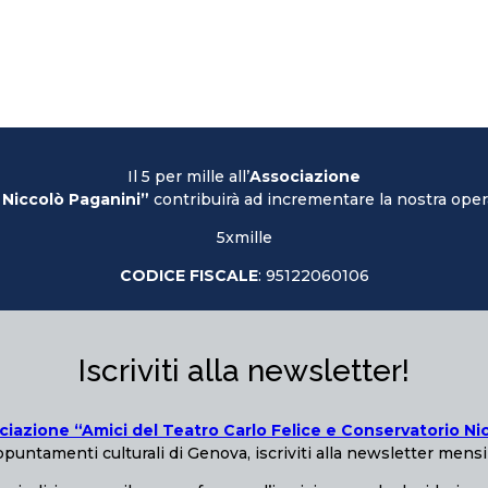
Il 5 per mille all’
Associazione
 Niccolò Paganini”
contribuirà ad incrementare la nostra opera
5xmille
CODICE FISCALE
: 95122060106
Iscriviti alla newsletter!
ciazione “Amici del Teatro Carlo Felice e Conservatorio Ni
puntamenti culturali di Genova, iscriviti alla newsletter mensi