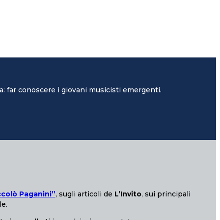
: far conoscere i giovani musicisti emergenti.
ccolò Paganini”
, sugli articoli de
L’Invito
, sui principali
le.