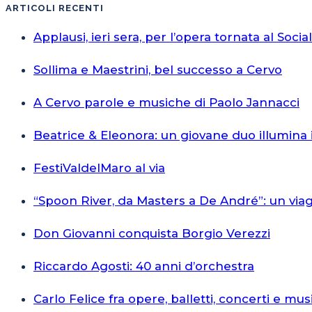
ARTICOLI RECENTI
Applausi, ieri sera, per l’opera tornata al Socia
Sollima e Maestrini, bel successo a Cervo
A Cervo parole e musiche di Paolo Jannacci
Beatrice & Eleonora: un giovane duo illumina 
FestiValdelMaro al via
“Spoon River, da Masters a De André”: un via
Don Giovanni conquista Borgio Verezzi
Riccardo Agosti: 40 anni d’orchestra
Carlo Felice fra opere, balletti, concerti e mus