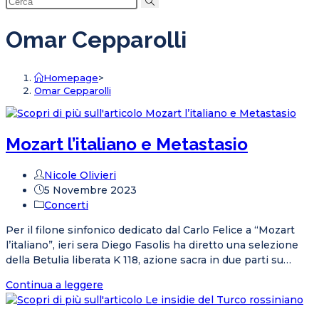
ricerca
sul
Omar Cepparolli
sito
web
Homepage
>
Omar Cepparolli
Mozart l’italiano e Metastasio
Autore
Nicole Olivieri
dell'articolo:
Articolo
5 Novembre 2023
pubblicato:
Categoria
Concerti
dell'articolo:
Per il filone sinfonico dedicato dal Carlo Felice a “Mozart
l’italiano”, ieri sera Diego Fasolis ha diretto una selezione
della Betulia liberata K 118, azione sacra in due parti su…
Mozart
Continua a leggere
l’italiano
e