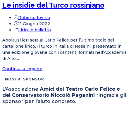
Le insidie del Turco rossiniano
Metastasio
Autore
Roberto Iovino
dell'articolo:
Articolo
11 Giugno 2022
pubblicato:
Categoria
Lirica e balletto
dell'articolo:
Applausi ieri sera al Carlo Felice per l’ultimo titolo del
cartellone lirico, Il turco in Italia di Rossini, presentato in
una edizione giovane con i cantanti formati nell’Accademia
di Alto…
Le
Continua a leggere
insidie
I NOSTRI SPONSOR
del
Turco
L’Associazione
Amici del Teatro Carlo Felice e
rossiniano
del Conservatorio Niccolò Paganini
ringrazia gli
sponsor per l’aiuto concreto.