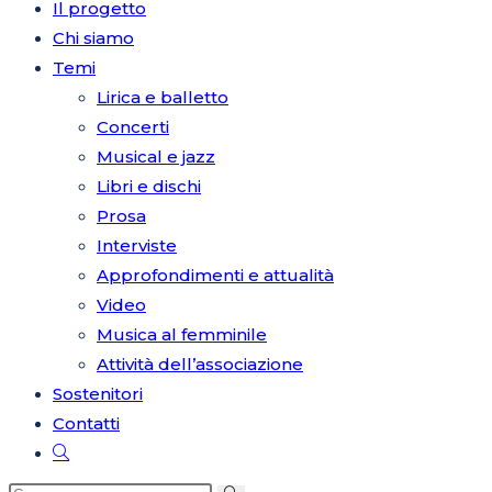
Il progetto
Chi siamo
Temi
sul
Lirica e balletto
Concerti
Musical e jazz
Libri e dischi
sito
Prosa
Interviste
Approfondimenti e attualità
Video
web
Musica al femminile
Attività dell’associazione
Sostenitori
Contatti
Attiva/disattiva
la