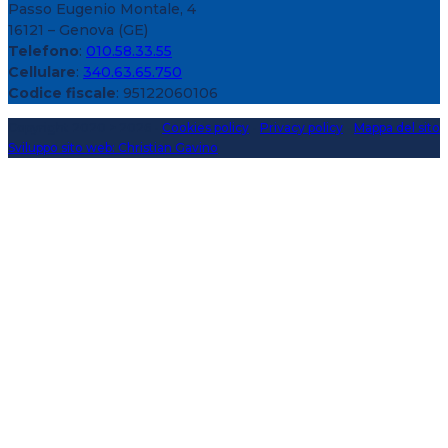
Passo Eugenio Montale, 4
16121 – Genova (GE)
Telefono
:
010.58.33.55
Cellulare
:
340.63.65.750
Codice fiscale
: 95122060106
Copyright 2020 > 2026 -
Cookies policy
-
Privacy policy
-
Mappa del sito
Sviluppo sito web: Christian Gavino