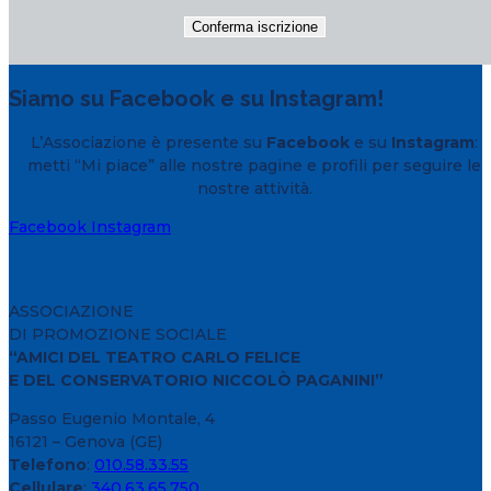
Siamo su Facebook e su Instagram!
L’Associazione è presente su
Facebook
e su
Instagram
:
metti “Mi piace” alle nostre pagine e profili per seguire le
nostre attività.
Facebook
Instagram
ASSOCIAZIONE
DI PROMOZIONE SOCIALE
“AMICI DEL TEATRO CARLO FELICE
E DEL CONSERVATORIO NICCOLÒ PAGANINI”
Passo Eugenio Montale, 4
16121 – Genova (GE)
Telefono
:
010.58.33.55
Cellulare
:
340.63.65.750