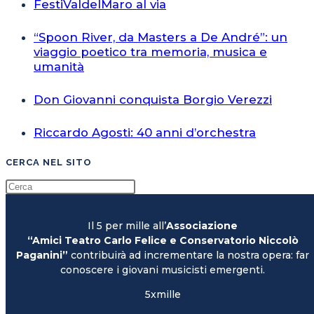
FestiValdelMaro al via
“Spoon River, da Masters a De André”: un
viaggio poetico tra memoria, musica e
umanità
Don Giovanni conquista Borgio Verezzi
Riccardo Agosti: 40 anni d’orchestra
CERCA NEL SITO
Il 5 per mille all’
Associazione
“Amici Teatro Carlo Felice e Conservatorio Niccolò
Paganini”
contribuirà ad incrementare la nostra opera: far
conoscere i giovani musicisti emergenti.
5xmille