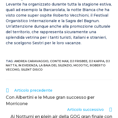
Levante ha organizzato durante tutta la stagione estiva,
quali ad esempio la Barcarolata, la notte Bianca che ha
visto come super ospite Roberto Vecchioni, il Festival
Organistico Internazionale e la Sagra del Bagnun.
Un’attenzione dunque anche alla promozione culturale
del territorio, che rappresenta sicuramente una
splendida vetrina per i tanti turisti, italiani e stranieri,
che scelgono Sestri per le loro vacanze.
TAG
:
ANDREA CARAVAGGIO
,
CONTE MAX
,
DJ FRISBEE
,
DJ KAPPA
,
DJ
NATTA
,
IN EVIDENZA
,
LA BAIA DEL SILENZIO
,
MOJOTIC
,
ROBERTO
VECCHIO
,
SILENT DISCO
Articolo precedente
Con Albertini e le Muse gran successo per
Morricone
Articolo successivo
Ai Notturni en plein air della GOG gran finale con