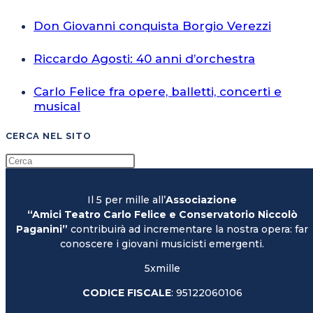
Don Giovanni conquista Borgio Verezzi
Riccardo Agosti: 40 anni d’orchestra
Carlo Felice fra opere, balletti, concerti e
musical
CERCA NEL SITO
Il 5 per mille all’
Associazione
“Amici Teatro Carlo Felice e Conservatorio Niccolò
Paganini”
contribuirà ad incrementare la nostra opera: far
conoscere i giovani musicisti emergenti.
5xmille
CODICE FISCALE
: 95122060106