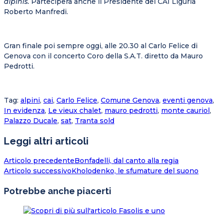
alpinis.
Parteciperà anche il Presidente del CAI Liguria
Roberto Manfredi.
Gran finale poi sempre oggi, alle 20.30 al Carlo Felice di
Genova con il concerto Coro della S.A.T. diretto da Mauro
Pedrotti.
Tag
:
alpini
,
cai
,
Carlo Felice
,
Comune Genova
,
eventi genova
,
In evidenza
,
Le vieux chalet
,
mauro pedrotti
,
monte cauriol
,
Palazzo Ducale
,
sat
,
Tranta sold
Leggi altri articoli
Articolo precedente
Bonfadelli, dal canto alla regia
Articolo successivo
Kholodenko, le sfumature del suono
Potrebbe anche piacerti