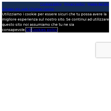
Copyright 2020 > 2026 -
Cookies policy
-
Privacy policy
-
Mappa del sito
Sviluppo sito web: Christian Gavino
Utilizziamo i cookie per essere sicuri che tu possa avere la
migliore esperienza sul nostro sito. Se continui ad utilizzare
questo sito noi assumiamo che tu ne sia
consapevole.
Ok
Cookies policy