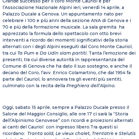
Grande successo per il coro Monte Cauriol e per
l’Associazione Nazionale Alpini ieri, venerdì 14 aprile, a
Palazzo Ducale a Genova. Un appuntamento nato per
celebrare i 100 e più anni della sezione ANA di Genova e i
70 e più della formazione musicale. La sala gremita ha
apprezzato la formula dello spettacolo con otto brevi
interventi a ricordo dei momenti significativi della storia
alternati con i degli Alpini eseguiti dal Coro Monte Cauriol,
tra cui
Ta Pum
e
Da Udin siam partiti
. Tanta l’emozione dei
presenti, tra cui diverse autorità in rappresentanza del
Comune di Genova che ha dato il suo sostegno, e anche il
decano del Coro, l’avv. Enrico Colamartino, che dal 1954 fa
parte del Cauriol, lo annovera tra gli eventi più sentiti,
culminato con la recita della
Preghiera dell’Alpino.
Oggi, sabato 15 aprile, sempre a Palazzo Ducale presso il
Salone del Maggior Consiglio, alle ore 17 ci sarà la “Storia
dell’Alpinismo Genovese” con ricordi e proiezioni alternati
ai canti del Cauriol con ingresso libero.Tra questi si
ricordano:
Tranta sold, Le vieux chalet, Trentatr
è e
Stelutis