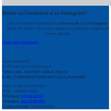
Siamo su Facebook e su Instagram!
L’Associazione è presente su
Facebook
e su
Instagram
:
metti “Mi piace” alle nostre pagine e profili per seguire le
nostre attività.
Facebook
Instagram
ASSOCIAZIONE
DI PROMOZIONE SOCIALE
“AMICI DEL TEATRO CARLO FELICE
E DEL CONSERVATORIO NICCOLÒ PAGANINI”
Passo Eugenio Montale, 4
16121 – Genova (GE)
Telefono
:
010.58.33.55
Cellulare
:
340.63.65.750
Codice fiscale
: 95122060106