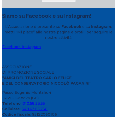
Siamo su Facebook e su Instagram!
L’Associazione è presente su
Facebook
e su
Instagram
:
metti “Mi piace” alle nostre pagine e profili per seguire le
nostre attività.
Facebook
Instagram
ASSOCIAZIONE
DI PROMOZIONE SOCIALE
“AMICI DEL TEATRO CARLO FELICE
E DEL CONSERVATORIO NICCOLÒ PAGANINI”
Passo Eugenio Montale, 4
16121 – Genova (GE)
Telefono
:
010.58.33.55
Cellulare
:
340.63.65.750
Codice fiscale
: 95122060106