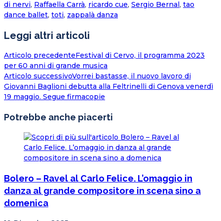
di nervi
,
Raffaella Carrà
,
ricardo cue
,
Sergio Bernal
,
tao
dance ballet
,
toti
,
zappalà danza
Leggi altri articoli
Articolo precedente
Festival di Cervo, il programma 2023
per 60 anni di grande musica
Articolo successivo
Vorrei bastasse, il nuovo lavoro di
Giovanni Baglioni debutta alla Feltrinelli di Genova venerdì
19 maggio. Segue firmacopie
Potrebbe anche piacerti
Bolero – Ravel al Carlo Felice. L’omaggio in
danza al grande compositore in scena sino a
domenica