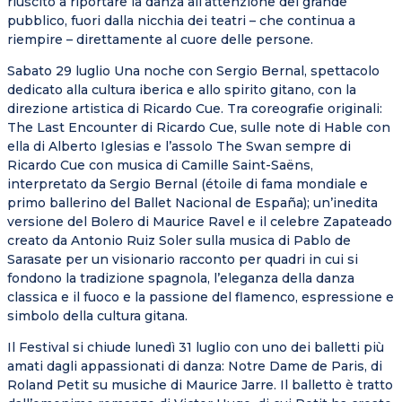
riuscito a riportare la danza all’attenzione del grande
pubblico, fuori dalla nicchia dei teatri – che continua a
riempire – direttamente al cuore delle persone.
Sabato 29 luglio Una noche con Sergio Bernal, spettacolo
dedicato alla cultura iberica e allo spirito gitano, con la
direzione artistica di Ricardo Cue. Tra coreografie originali:
The Last Encounter di Ricardo Cue, sulle note di Hable con
ella di Alberto Iglesias e l’assolo The Swan sempre di
Ricardo Cue con musica di Camille Saint-Saëns,
interpretato da Sergio Bernal (étoile di fama mondiale e
primo ballerino del Ballet Nacional de España); un’inedita
versione del Bolero di Maurice Ravel e il celebre Zapateado
creato da Antonio Ruiz Soler sulla musica di Pablo de
Sarasate per un visionario racconto per quadri in cui si
fondono la tradizione spagnola, l’eleganza della danza
classica e il fuoco e la passione del flamenco, espressione e
simbolo della cultura gitana.
Il Festival si chiude lunedì 31 luglio con uno dei balletti più
amati dagli appassionati di danza: Notre Dame de Paris, di
Roland Petit su musiche di Maurice Jarre. Il balletto è tratto