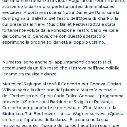
dall’omonimo romanzo di Victor Hugo, di cui Petit ha creato,
attraverso la danza, una perfetta sintesi drammatica ed
evocativa. A portare in scena Notre Dame de Paris sarà la
Compagnia di Balletto del Teatro dell’Opera di Kharkiv, la
cui presenza al Nervi Music Ballet Festival 2023 è stata
fortemente voluta dalla Fondazione Teatro Carlo Felice e
dal Comune di Genova, che con questo spettacolo
esprimono la propria solidarietà al popolo ucraino.
Numerosi sono anche gli appuntamenti concertistici,
accomunati da un filo rosso che si ritrova nell’inscindibile
legame tra musica e danza.
Mercoledì 5 giugno si terrà il Concerto per Genova. Dorian
Wilson sarà alla direzione del pianista Marco Vincenzi e
dell’Orchestra dell’Opera Carlo Felice Genova, il programma
prevede la Sinfonia dal Barbiere di Siviglia di Rossini, il
Concerto per pianoforte e orchestra n. 27 di Mozart e la
Sinfonia n. 7 di Beethoven – di cui Wagner scriveva «Questa
sinfonia è l’apoteosi della danza. È la dama nella sua
massima essenza, l’azione del corpo tradotta in suoni per