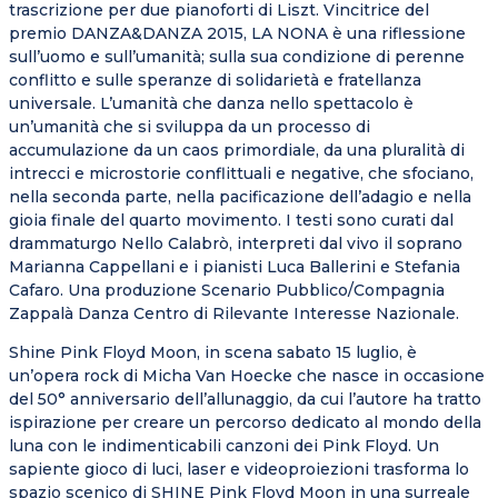
trascrizione per due pianoforti di Liszt. Vincitrice del
premio DANZA&DANZA 2015, LA NONA è una riflessione
sull’uomo e sull’umanità; sulla sua condizione di perenne
conflitto e sulle speranze di solidarietà e fratellanza
universale. L’umanità che danza nello spettacolo è
un’umanità che si sviluppa da un processo di
accumulazione da un caos primordiale, da una pluralità di
intrecci e microstorie conflittuali e negative, che sfociano,
nella seconda parte, nella pacificazione dell’adagio e nella
gioia finale del quarto movimento. I testi sono curati dal
drammaturgo Nello Calabrò, interpreti dal vivo il soprano
Marianna Cappellani e i pianisti Luca Ballerini e Stefania
Cafaro. Una produzione Scenario Pubblico/Compagnia
Zappalà Danza Centro di Rilevante Interesse Nazionale.
Shine Pink Floyd Moon, in scena sabato 15 luglio, è
un’opera rock di Micha Van Hoecke che nasce in occasione
del 50° anniversario dell’allunaggio, da cui l’autore ha tratto
ispirazione per creare un percorso dedicato al mondo della
luna con le indimenticabili canzoni dei Pink Floyd. Un
sapiente gioco di luci, laser e videoproiezioni trasforma lo
spazio scenico di SHINE Pink Floyd Moon in una surreale