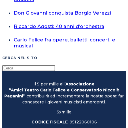
Don Giovanni conquista Borgio Verezzi
Riccardo Agosti: 40 anni d’orchestra
Carlo Felice fra opere, balletti, concerti e
musical
CERCA NEL SITO
Il 5 per mille all’
Associazione
“Amici Teatro Carlo Felice e Conservatorio Niccolò
Paganini”
contribuirà ad incrementare la nostra opera: far
conoscere i giovani musicisti emergenti.
5xmille
CODICE FISCALE
: 95122060106