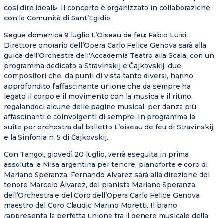
così dire ideali». Il concerto è organizzato in collaborazione
con la Comunità di Sant’Egidio.
Segue domenica 9 luglio L’Oiseau de feu: Fabio Luisi,
Direttore onorario dell’Opera Carlo Felice Genova sarà alla
guida dell’Orchestra dell’Accademia Teatro alla Scala, con un
programma dedicato a Stravinskij e Čajkovskij, due
compositori che, da punti di vista tanto diversi, hanno
approfondito l’affascinante unione che da sempre ha
legato il corpo e il movimento con la musica e il ritmo,
regalandoci alcune delle pagine musicali per danza più
affascinanti e coinvolgenti di sempre. In programma la
suite per orchestra dal balletto L’oiseau de feu di Stravinskij
e la Sinfonia n. 5 di Čajkovskij.
Con Tango!, giovedì 20 luglio, verrà eseguita in prima
assoluta la Misa argentina per tenore, pianoforte e coro di
Mariano Speranza. Fernando Álvarez sarà alla direzione del
tenore Marcelo Álvarez, del pianista Mariano Speranza,
dell’Orchestra e del Coro dell’Opera Carlo Felice Genova,
maestro del Coro Claudio Marino Moretti. Il brano
rappresenta la perfetta unione tra il genere musicale della