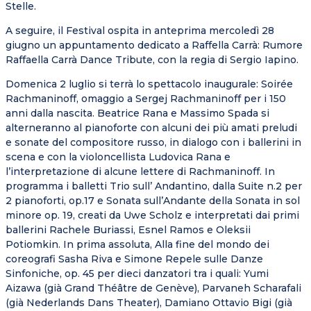
Stelle.
A seguire, il Festival ospita in anteprima mercoledì 28
giugno un appuntamento dedicato a Raffella Carrà: Rumore
Raffaella Carrà Dance Tribute, con la regia di Sergio Iapino.
Domenica 2 luglio si terrà lo spettacolo inaugurale: Soirée
Rachmaninoff, omaggio a Sergej Rachmaninoff per i 150
anni dalla nascita. Beatrice Rana e Massimo Spada si
alterneranno al pianoforte con alcuni dei più amati preludi
e sonate del compositore russo, in dialogo con i ballerini in
scena e con la violoncellista Ludovica Rana e
l’interpretazione di alcune lettere di Rachmaninoff. In
programma i balletti Trio sull’ Andantino, dalla Suite n.2 per
2 pianoforti, op.17 e Sonata sull’Andante della Sonata in sol
minore op. 19, creati da Uwe Scholz e interpretati dai primi
ballerini Rachele Buriassi, Esnel Ramos e Oleksii
Potiomkin. In prima assoluta, Alla fine del mondo dei
coreografi Sasha Riva e Simone Repele sulle Danze
Sinfoniche, op. 45 per dieci danzatori tra i quali: Yumi
Aizawa (già Grand Théâtre de Genève), Parvaneh Scharafali
(già Nederlands Dans Theater), Damiano Ottavio Bigi (già