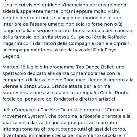
luna in cui visioni oniriche s’incrociano per creare mondi
siderali, apparentemente lontani eppure molto vicini,
perché dentro di noi. Un viaggio nel mondo della luna
interiore dell’essere umano: non solo (o forse non più)
luogo di follia e senno smarrito, bensì simbolo della poesia,
della fantasia, della vita stessa. Sul palco l’étoile Raffaele
Paganini con i danzatori della Compagnia Daniele Cipriani,
accompagnamento musicale dal vivo dei Pink Floyd
Legend.
Martedì 18 luglio è in programma Tao Dance Ballet, uno
spettacolo dedicato alla danza contemporanea con la
compagnia di danza cinese Taodance – leone d’argento alla
Biennale danza 2023. Grande attesa per la prima
rappresentazione assoluta della coreografia Circle. Punto
focale del pensiero dei fondatori e direttori artistici
della Compagnia Tao Ye e Duan Ni è proprio il “Circular
Movement System”, che combina la filosofia orientale e la
pratica della danza. In questa prospettiva, i danzatori
interagiscono tra di loro ruotando tutti gli assi del corpo,
diventando immagine stessa del movimento circolare in