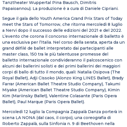
Tanztheater Wuppertal Pina Bausch, Dimitris
Papaioannou). La produzione è a cura di Daniele Cipriani.
Segue il gala dello Youth America Grand Prix Stars of Today
meet the Stars of Tomorrow, che ritorna mercoledì 8 luglio
a Nervi dopo il successo delle edizioni del 2021 e del 2022.
L’evento che corona il concorso internazionale di balletto è
una esclusiva per l’Italia. Nel corso della serata, aperta da un
grand défilé de ballet interpretato dai partecipanti alle
master class, 150 tra le più talentuose promesse del
balletto internazionale condivideranno il palcoscenico con
alcuni dei ballerini solisti e dei primi ballerini dei maggiori
corpi di ballo di tutto il mondo, quali: Natalia Osipova (The
Royal Ballet), Adji Cissoko (Alonzo King LINES Ballet), Brady
Farrar (American Ballet Theatre Studio Company), Takumi
Miyake (American Ballet Theatre Studio Company), Kimin
Kim (Mariinsky Ballet), Valentine Colasante (Paris Opera
Ballet), Paul Marque (Paris Opera Ballet).
Mercoledì 12 luglio la Compagnia Zappalà Danza porterà in
scena LA NONA (dal caos, il corpo), una coreografia di
Roberto Zappalà, sulla Sinfonia n. 9 di Beethoven nella