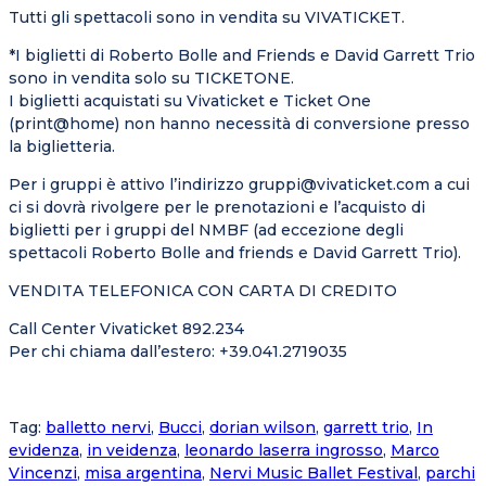
Tutti gli spettacoli sono in vendita su VIVATICKET.
*I biglietti di Roberto Bolle and Friends e David Garrett Trio
sono in vendita solo su TICKETONE.
I biglietti acquistati su Vivaticket e Ticket One
(print@home) non hanno necessità di conversione presso
la biglietteria.
Per i gruppi è attivo l’indirizzo gruppi@vivaticket.com a cui
ci si dovrà rivolgere per le prenotazioni e l’acquisto di
biglietti per i gruppi del NMBF (ad eccezione degli
spettacoli Roberto Bolle and friends e David Garrett Trio).
VENDITA TELEFONICA CON CARTA DI CREDITO
Call Center Vivaticket 892.234
Per chi chiama dall’estero: +39.041.2719035
Tag
:
balletto nervi
,
Bucci
,
dorian wilson
,
garrett trio
,
In
evidenza
,
in veidenza
,
leonardo laserra ingrosso
,
Marco
Vincenzi
,
misa argentina
,
Nervi Music Ballet Festival
,
parchi