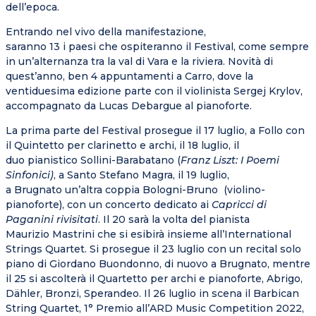
dell’epoca.
Entrando nel vivo della manifestazione,
saranno
13
i
paesi
che ospiteranno il Festival, come sempre
in un’alternanza tra la val di Vara e la riviera. Novità di
quest’anno,
ben 4 appuntamenti
a Carro, dove la
ventiduesima edizione parte con il violinista Sergej
Krylov,
accompagnato da Lucas
Debargue
al pianoforte.
La prima parte del Festival prosegue il
17 luglio, a
Follo
con
il
Quintetto per clarinetto e archi, il
18 luglio, il
duo
pianistico
Sollini-Barabatano
(
Franz Liszt: I Poemi
Sinfonici)
, a
Santo Stefano Magra,
il 19 luglio,
a
Brugnato
un’altra coppia
Bologni-Bruno (violino-
pianoforte), con un concerto dedicato ai
Capricci di
Paganini rivisitati
. Il
20
sarà la volta del pianista
Maurizio
Mastrini che si esibirà insieme all’International
Strings Quartet. Si prosegue
il 23 luglio
con un recital solo
piano di Giordano
Buondonno, di nuovo a
Brugnato, mentre
il
25
si ascolterà il
Quartetto per archi e pianoforte, Abrigo,
Dähler, Bronzi, Sperandeo.
Il 26 luglio
in scena il
Barbican
String Quartet, 1° Premio all’ARD Music Competition 2022,