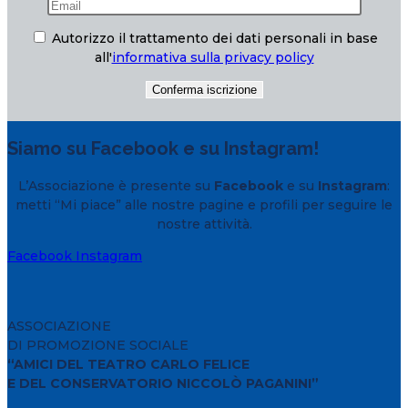
Autorizzo il trattamento dei dati personali in base
all'
informativa sulla privacy policy
Siamo su Facebook e su Instagram!
L’Associazione è presente su
Facebook
e su
Instagram
:
metti “Mi piace” alle nostre pagine e profili per seguire le
nostre attività.
Facebook
Instagram
ASSOCIAZIONE
DI PROMOZIONE SOCIALE
“AMICI DEL TEATRO CARLO FELICE
E DEL CONSERVATORIO NICCOLÒ PAGANINI”