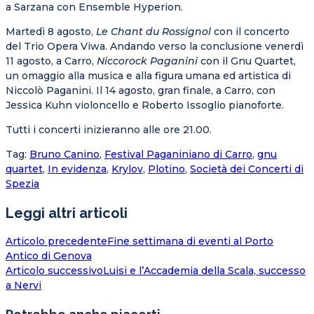
a
Sarzana
con
Ensemble Hyperion.
Martedì 8 agosto,
Le Chant du Rossignol
con il concerto
del
Trio Opera Viwa. Andando verso la conclusione
venerdì
11 agosto,
a
Carro,
Niccorock Paganini
con il
Gnu Quartet,
un omaggio alla musica e alla figura umana ed artistica di
Niccolò Paganini.
Il 14 agosto, gran finale, a
Carro, con
Jessica
Kuhn
violoncello e Roberto
Issoglio
pianoforte.
Tutti i concerti inizieranno alle ore 21.00.
Tag
:
Bruno Canino
,
Festival Paganiniano di Carro
,
gnu
quartet
,
In evidenza
,
Krylov
,
Plotino
,
Società dei Concerti di
Spezia
Leggi altri articoli
Articolo precedente
Fine settimana di eventi al Porto
Antico di Genova
Articolo successivo
Luisi e l’Accademia della Scala, successo
a Nervi