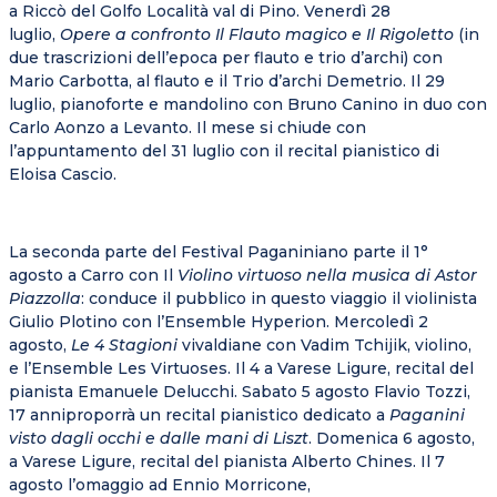
a
Riccò del Golfo
Località val di Pino.
Venerdì 28
luglio,
Opere a confronto Il Flauto magico e Il Rigoletto
(in
due trascrizioni dell’epoca per flauto e trio d’archi) con
Mario
Carbotta, al flauto e il Trio d’archi
Demetrio.
Il 29
luglio, pianoforte e mandolino con Bruno
Canino
in duo con
Carlo
Aonzo
a
Levanto. Il mese si chiude con
l’appuntamento
del 31 luglio
con
il recital pianistico di
Eloisa Cascio.
La seconda parte del Festival Paganiniano parte
il 1°
agosto
a
Carro
con Il
Violino virtuoso nella musica di Astor
Piazzolla
: conduce il pubblico in questo viaggio il violinista
Giulio
Plotino con l’Ensemble Hyperion.
Mercoledì 2
agosto,
Le 4 Stagioni
vivaldiane con Vadim
Tchijik, violino,
e
l’
Ensemble Les Virtuoses. Il
4 a Varese Ligure, recital del
pianista Emanuele
Delucchi.
Sabato 5 agosto
Flavio
Tozzi,
17 anniproporrà un recital pianistico dedicato a
Paganini
visto dagli occhi e dalle mani di Liszt
. Domenica 6 agosto,
a
Varese Ligure, recital del pianista Alberto
Chines.
Il 7
agosto
l’omaggio ad Ennio
Morricone,