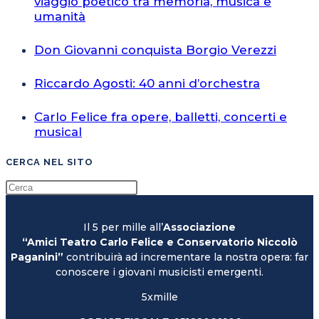
viaggio poetico tra memoria, musica e
umanità
Don Giovanni conquista Borgio Verezzi
Riccardo Agosti: 40 anni d’orchestra
Carlo Felice fra opere, balletti, concerti e
musical
CERCA NEL SITO
Il 5 per mille all’
Associazione
“Amici Teatro Carlo Felice e Conservatorio Niccolò
Paganini”
contribuirà ad incrementare la nostra opera: far
conoscere i giovani musicisti emergenti.
5xmille