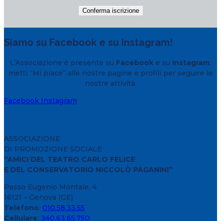
Siamo su Facebook e su Instagram!
L’Associazione è presente su
Facebook
e su
Instagram
:
metti “Mi piace” alle nostre pagine e profili per seguire le
nostre attività.
Facebook
Instagram
ASSOCIAZIONE
DI PROMOZIONE SOCIALE
“AMICI DEL TEATRO CARLO FELICE
E DEL CONSERVATORIO NICCOLÒ PAGANINI”
Passo Eugenio Montale, 4
16121 – Genova (GE)
Telefono
:
010.58.33.55
Cellulare
:
340.63.65.750