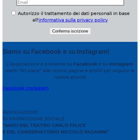
Autorizzo il trattamento dei dati personali in base
all'
informativa sulla privacy policy
Siamo su Facebook e su Instagram!
L’Associazione è presente su
Facebook
e su
Instagram
:
metti “Mi piace” alle nostre pagine e profili per seguire le
nostre attività.
Facebook
Instagram
ASSOCIAZIONE
DI PROMOZIONE SOCIALE
“AMICI DEL TEATRO CARLO FELICE
E DEL CONSERVATORIO NICCOLÒ PAGANINI”