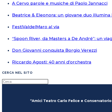
A Cervo parole e musiche di Paolo Jannacci
Beatrice & Eleonora: un giovane duo illumina 
FestiValdelMaro al via
“Spoon River, da Masters a De André”: un via
Don Giovanni conquista Borgio Verezzi
Riccardo Agosti: 40 anni d’orchestra
CERCA NEL SITO
“Amici Teatro Carlo Felice e Conservatorio