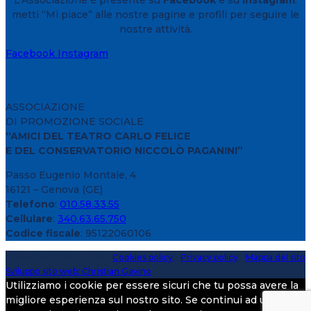
L’Associazione è presente su
Facebook
e su
Instagram
:
metti “Mi piace” alle nostre pagine e profili per seguire le
nostre attività.
Facebook
Instagram
ASSOCIAZIONE
DI PROMOZIONE SOCIALE
“AMICI DEL TEATRO CARLO FELICE
E DEL CONSERVATORIO NICCOLÒ PAGANINI”
Passo Eugenio Montale, 4
16121 – Genova (GE)
Telefono
:
010.58.33.55
Cellulare
:
340.63.65.750
Codice fiscale
: 95122060106
Copyright 2020 > 2026 -
Cookies policy
-
Privacy policy
-
Mappa del sito
Sviluppo sito web: Christian Gavino
Utilizziamo i cookie per essere sicuri che tu possa avere la
migliore esperienza sul nostro sito. Se continui ad utilizzare