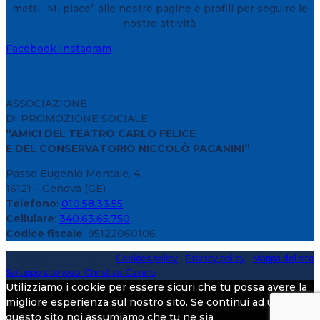
metti “Mi piace” alle nostre pagine e profili per seguire le
nostre attività.
Facebook
Instagram
ASSOCIAZIONE
DI PROMOZIONE SOCIALE
“AMICI DEL TEATRO CARLO FELICE
E DEL CONSERVATORIO NICCOLÒ PAGANINI”
Passo Eugenio Montale, 4
16121 – Genova (GE)
Telefono
:
010.58.33.55
Cellulare
:
340.63.65.750
Codice fiscale
: 95122060106
Copyright 2020 > 2026 -
Cookies policy
-
Privacy policy
-
Mappa del sito
Sviluppo sito web: Christian Gavino
Utilizziamo i cookie per essere sicuri che tu possa avere la
migliore esperienza sul nostro sito. Se continui ad utilizzare
questo sito noi assumiamo che tu ne sia