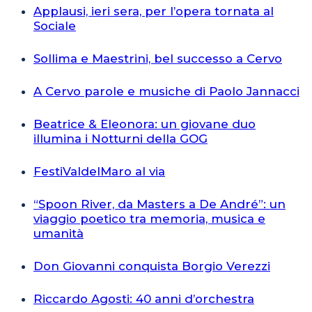
Applausi, ieri sera, per l’opera tornata al
Sociale
Sollima e Maestrini, bel successo a Cervo
A Cervo parole e musiche di Paolo Jannacci
Beatrice & Eleonora: un giovane duo
illumina i Notturni della GOG
FestiValdelMaro al via
“Spoon River, da Masters a De André”: un
viaggio poetico tra memoria, musica e
umanità
Don Giovanni conquista Borgio Verezzi
Riccardo Agosti: 40 anni d’orchestra