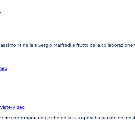
i
simo Minella e Sergio Maifredi e frutto della collaborazione fr
rviste
/
Video
rande contemporaneo e che nella sua opera ha parlato dei nost