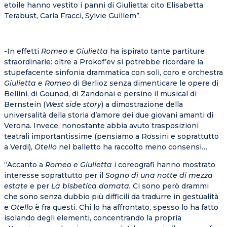
etoile hanno vestito i panni di Giulietta: cito Elisabetta
Terabust, Carla Fracci, Sylvie Guillem”.
-In effetti
Romeo e Giulietta
ha ispirato tante partiture
straordinarie: oltre a Prokof’ev si potrebbe ricordare la
stupefacente sinfonia drammatica con soli, coro e orchestra
Giulietta e Romeo
di Berlioz senza dimenticare le opere di
Bellini, di Gounod, di Zandonai e persino il musical di
Bernstein (
West side story
) a dimostrazione della
universalità della storia d’amore dei due giovani amanti di
Verona. Invece, nonostante abbia avuto trasposizioni
teatrali importantissime (pensiamo a Rossini e soprattutto
a Verdi),
Otello
nel balletto ha raccolto meno consensi…
“Accanto a
Romeo e Giulietta
i coreografi hanno mostrato
interesse soprattutto per il
Sogno di una notte di mezza
estate
e per
La bisbetica domata.
Ci sono però drammi
che sono senza dubbio più difficili da tradurre in gestualità
e
Otello
è fra questi. Chi lo ha affrontato, spesso lo ha fatto
isolando degli elementi, concentrando la propria