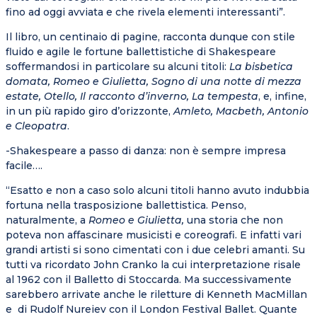
fino ad oggi avviata e che rivela elementi interessanti”.
Il libro, un centinaio di pagine, racconta dunque con stile
fluido e agile le fortune ballettistiche di Shakespeare
soffermandosi in particolare su alcuni titoli:
La bisbetica
domata, Romeo e Giulietta, Sogno di una notte di mezza
estate, Otello, Il racconto d’inverno, La tempesta
, e, infine,
in un più rapido giro d’orizzonte,
Amleto, Macbeth, Antonio
e Cleopatra
.
-Shakespeare a passo di danza: non è sempre impresa
facile….
“Esatto e non a caso solo alcuni titoli hanno avuto indubbia
fortuna nella trasposizione ballettistica. Penso,
naturalmente, a
Romeo e Giulietta,
una storia che non
poteva non affascinare musicisti e coreografi. E infatti vari
grandi artisti si sono cimentati con i due celebri amanti. Su
tutti va ricordato John Cranko la cui interpretazione risale
al 1962 con il Balletto di Stoccarda. Ma successivamente
sarebbero arrivate anche le riletture di Kenneth MacMillan
e di Rudolf Nureiev con il London Festival Ballet. Quante