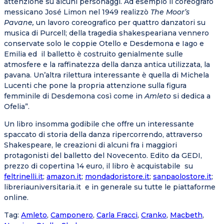
attenzione su alcuni personaggi. Ad esempio il coreografo
messicano José Limon nel 1949 realizzò
The Moor’s
Pavane,
un lavoro coreografico per quattro danzatori su
musica di Purcell; della tragedia shakespeariana vennero
conservate solo le coppie Otello e Desdemona e Iago e
Emilia ed il balletto è costruito genialmente sulle
atmosfere e la raffinatezza della danza antica utilizzata, la
pavana. Un’altra rilettura interessante è quella di Michela
Lucenti che pone la propria attenzione sulla figura
femminile di Desdemona così come in
Amleto
si dedica a
Ofelia”.
Un libro insomma godibile che offre un interessante
spaccato di storia della danza ripercorrendo, attraverso
Shakespeare, le creazioni di alcuni fra i maggiori
protagonisti del balletto del Novecento. Edito da GEDI,
prezzo di copertina 14 euro, il libro è acquistabile su
feltrinelli.it
;
amazon.it
;
mondadoristore.it
;
sanpaolostore.it
;
libreriauniversitaria.it e in generale su tutte le piattaforme
online.
Tag
:
Amleto
,
Camponero
,
Carla Fracci
,
Cranko
,
Macbeth
,