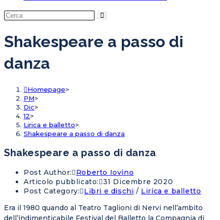
Shakespeare a passo di
danza
Homepage
>
PM
>
Dic
>
12
>
Lirica e balletto
>
Shakespeare a passo di danza
Shakespeare a passo di danza
Post Author:
Roberto Iovino
Articolo pubblicato:
31 Dicembre 2020
Post Category:
Libri e dischi
/
Lirica e balletto
Era il 1980 quando al Teatro Taglioni di Nervi nell’ambito
dell’indimenticabile Festival del Balletto la Compagnia di