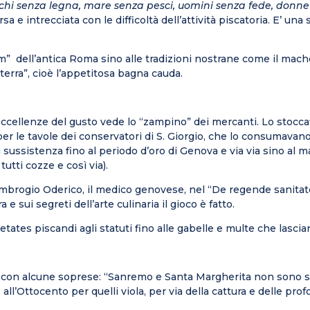
chi senza legna, mare senza pesci, uomini senza fede, donn
sa e intrecciata con le difficoltà dell’attività piscatoria. E’ un
rum” dell’antica Roma sino alle tradizioni nostrane come il mach
erra”, cioè l’appetitosa bagna cauda.
lle eccellenze del gusto vede lo “zampino” dei mercanti. Lo stoc
r le tavole dei conservatori di S. Giorgio, che lo consumavano 
di sussistenza fino al periodo d’oro di Genova e via via sino al
tutti cozze e così via).
brogio Oderico, il medico genovese, nel “De regende sanitate c
e sui segreti dell’arte culinaria il gioco è fatto.
tes piscandi agli statuti fino alle gabelle e multe che lascia
itrova con alcune soprese: “Sanremo e Santa Margherita non son
e all’Ottocento per quelli viola, per via della cattura e delle 