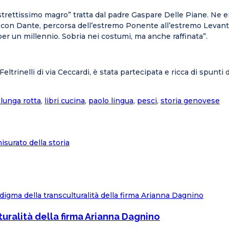
di strettissimo magro” tratta dal padre Gaspare Delle Piane. Ne
dirla con Dante, percorsa dell’estremo Ponente all’estremo Lev
per un millennio. Sobria nei costumi, ma anche raffinata”.
Feltrinelli di via Ceccardi, è stata partecipata e ricca di spunt
 lunga rotta
,
libri cucina
,
paolo lingua
,
pesci
,
storia genovese
isurato della storia
turalità della firma Arianna Dagnino