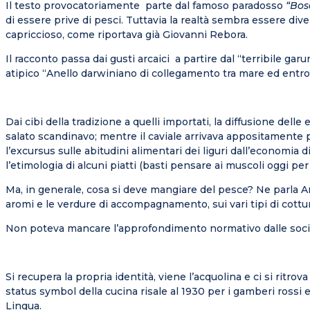
Il testo provocatoriamente parte dal famoso paradosso
“Bos
di essere prive di pesci. Tuttavia la realtà sembra essere diver
capriccioso, come riportava già Giovanni Rebora.
Il racconto passa dai gusti arcaici a partire dal “terribile ga
atipico “Anello darwiniano di collegamento tra mare ed entrot
Dai cibi della tradizione a quelli importati, la diffusione de
salato scandinavo; mentre il caviale arrivava appositamente pe
l’excursus sulle abitudini alimentari dei liguri dall’economia 
l’etimologia di alcuni piatti (basti pensare ai muscoli oggi per 
Ma, in generale, cosa si deve mangiare del pesce? Ne parla Am
aromi e le verdure di accompagnamento, sui vari tipi di cottura 
Non poteva mancare l’approfondimento normativo dalle societa
Si recupera la propria identità, viene l’acquolina e ci si r
status symbol della cucina risale al 1930 per i gamberi rossi 
Lingua.