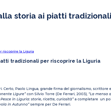
la storia ai piatti tradizional
r riscoprire la Liguria
atti tradizionali per riscoprire la Liguria
rari. Certo, Paolo Lingua, grande firma del giornalismo, scrittore
onente Ligure”
con Silvio Torre (De Ferrari, 2003),
“La mensa de
l Pesce in Liguria: storie, ricette, curiosità”
a completare un pok
vola in Autunno”
sempre per De Ferrari.