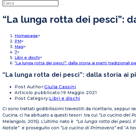
“La lunga rotta dei pesci”: dal
Homepage
>
PM
>
Mag
>
7
>
Libri e dischi
>
“La lunga rotta dei pesci”: dalla storia ai piatti tradizionali pe
“La lunga rotta dei pesci”: dalla storia ai pi
Post Author:
Giulia Cassini
Articolo pubblicato:
19 Maggio 2021
Post Category:
Libri e dischi
Ci sono trattati godibilissimi travestiti da ricettario, seppur 
Cucina, ci ha abituato a questi tesori tra cui
“La cucina del P
Melangolo, 2015). L’ultimo nato è
“La lunga rotta dei pesci
,
I
Natale”
e proseguito con
“La cucina di Primavera”
ed “
A ta