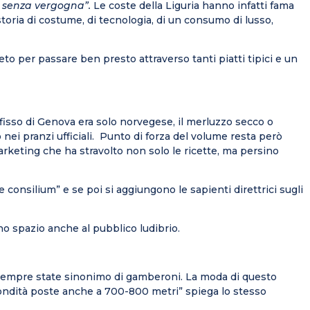
e senza vergogna”.
Le coste della Liguria hanno infatti fama
a storia di costume, di tecnologia, di un consumo di lusso,
eto per passare ben presto attraverso tanti piatti tipici e un
cafisso di Genova era solo norvegese, il merluzzo secco o
nei pranzi ufficiali. Punto di forza del volume resta però
 marketing che ha stravolto non solo le ricette, ma persino
onsilium” e se poi si aggiungono le sapienti direttrici sugli
no spazio anche al pubblico ludibrio.
o sempre state sinonimo di gamberoni. La moda di questo
profondità poste anche a 700-800 metri” spiega lo stesso