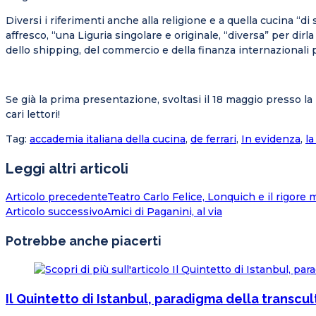
Diversi i riferimenti anche alla religione e a quella cucina “
affresco, “una Liguria singolare e originale, “diversa” per 
dello shipping, del commercio e della finanza internazionali 
Se già la prima presentazione, svoltasi il 18 maggio presso la 
cari lettori!
Tag
:
accademia italiana della cucina
,
de ferrari
,
In evidenza
,
la
Leggi altri articoli
Articolo precedente
Teatro Carlo Felice, Lonquich e il rigore m
Articolo successivo
Amici di Paganini, al via
Potrebbe anche piacerti
Il Quintetto di Istanbul, paradigma della transcul