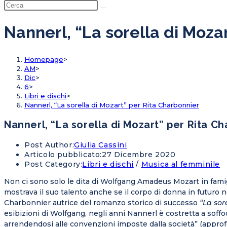
Nannerl, “La sorella di Moza
Homepage
>
AM
>
Dic
>
6
>
Libri e dischi
>
Nannerl, “La sorella di Mozart” per Rita Charbonnier
Nannerl, “La sorella di Mozart” per Rita C
Post Author:
Giulia Cassini
Articolo pubblicato:
27 Dicembre 2020
Post Category:
Libri e dischi
/
Musica al femminile
Non ci sono solo le dita di Wolfgang Amadeus Mozart in famigl
mostrava il suo talento anche se il corpo di donna in futuro non
Charbonnier autrice del romanzo storico di successo
“La sor
esibizioni di Wolfgang, negli anni Nannerl è costretta a soff
arrendendosi alle convenzioni imposte dalla società” (appro