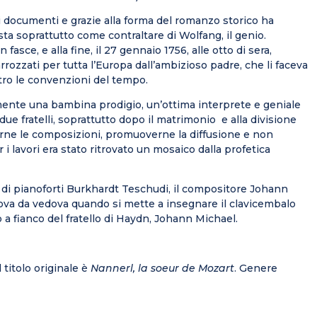
ari documenti e grazie alla forma del romanzo storico ha
sta soprattutto come contraltare di Wolfang, il genio.
asce, e alla fine, il 27 gennaio 1756, alle otto di sera,
zzati per tutta l’Europa dall’ambizioso padre, che li faceva
tro le convenzioni del tempo.
mente una bambina prodigio, un’ottima interprete e geniale
 due fratelli, soprattutto dopo il matrimonio e alla divisione
arne le composizioni, promuoverne la diffusione e non
 lavori era stato ritrovato un mosaico dalla profetica
re di pianoforti Burkhardt Teschudi, il compositore Johann
o trova da vedova quando si mette a insegnare il clavicembalo
o a fianco del fratello di Haydn, Johann Michael.
 titolo originale è
Nannerl, la soeur de Mozart
. Genere