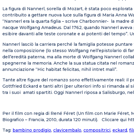
La figura di Nannerl, sorella di Mozart, è stata poco esplorata
contribuito a gettare nuova luce sulla figura di Maria Anna Wal
“Nannerl era la quarta figlia – scrive Charbonnier- la madre die
nacque Wolfgang Amadeus. Dal 1762, quando Nannerl aveva poco
esibire davanti alle teste coronate e ai potenti del tempo”.
Nannerl lasciò la carriera perché la famiglia potesse punta
nella composizione (lo stesso Wolfgang nell’epistolario di famig
dell’eredità paterna, ma alla morte di Wolfgang Nannerl coll
spegnerne la memoria. Anche la sua statua citata nel romanzo 
annunciazione “Hic habitat felicitas, nihil intret mali”.
Tante altre figure del romanzo sono effettivamente reali: il 
Gottfried Eckard e tanti altri (per ulteriori info si rimanda al s
tra i suoi amati spartiti. Oggi Nannerl riposa a Salisburgo, n
Per il film con regia di René Féret (Un film con Marie Féret, M
Biografico – Francia, 2010, durata 120 minuti). Cliccare qui 
Tag
:
bambino prodigio
,
clavicembalo
,
compositrici
,
eckard
,
fi