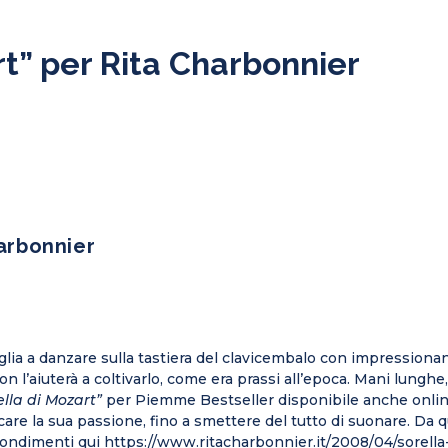
rt” per Rita Charbonnier
harbonnier
ia a danzare sulla tastiera del clavicembalo con impressionante
 l’aiuterà a coltivarlo, come era prassi all’epoca. Mani lunghe, a
ella di Mozart”
per Piemme Bestseller disponibile anche online 
ocare la sua passione, fino a smettere del tutto di suonare. Da
fondimenti qui https://www.ritacharbonnier.it/2008/04/sorella