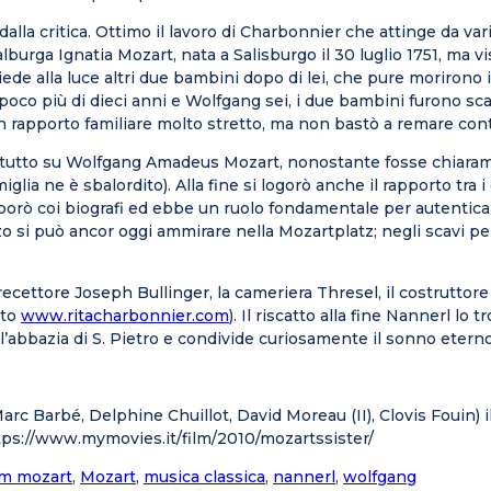
 dalla critica. Ottimo il lavoro di Charbonnier che attinge da v
burga Ignatia Mozart, nata a Salisburgo il 30 luglio 1751, ma vi
de alla luce altri due bambini dopo di lei, che pure morirono in f
 più di dieci anni e Wolfgang sei, i due bambini furono scarro
 Un rapporto familiare molto stretto, ma non bastò a remare con
re tutto su Wolfgang Amadeus Mozart, nonostante fosse chiara
lia ne è sbalordito). Alla fine si logorò anche il rapporto tra i
aborò coi biografi ed ebbe un ruolo fondamentale per autentic
si può ancor oggi ammirare nella Mozartplatz; negli scavi per i
precettore Joseph Bullinger, la cameriera Thresel, il costrutto
ito
www.ritacharbonnier.com
). Il riscatto alla fine Nannerl l
ell’abbazia di S. Pietro e condivide curiosamente il sonno etern
arc Barbé, Delphine Chuillot, David Moreau (II), Clovis Fouin) il
https://www.mymovies.it/film/2010/mozartssister/
lm mozart
,
Mozart
,
musica classica
,
nannerl
,
wolfgang