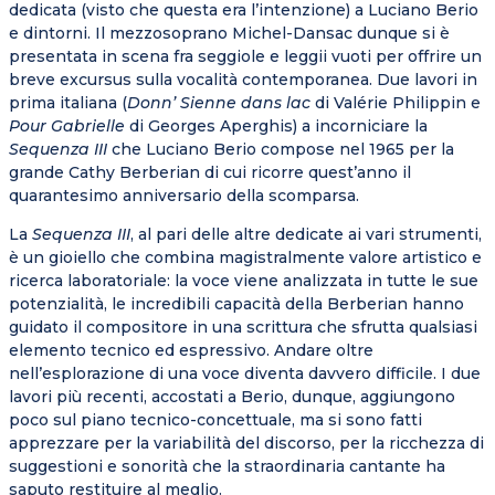
dedicata (visto che questa era l’intenzione) a Luciano Berio
e dintorni. Il mezzosoprano Michel-Dansac dunque si è
presentata in scena fra seggiole e leggii vuoti per offrire un
breve excursus sulla vocalità contemporanea. Due lavori in
prima italiana (
Donn’ Sienne dans lac
di Valérie Philippin e
Pour Gabrielle
di Georges Aperghis) a incorniciare la
Sequenza III
che Luciano Berio compose nel 1965 per la
grande Cathy Berberian di cui ricorre quest’anno il
quarantesimo anniversario della scomparsa.
La
Sequenza III
, al pari delle altre dedicate ai vari strumenti,
è un gioiello che combina magistralmente valore artistico e
ricerca laboratoriale: la voce viene analizzata in tutte le sue
potenzialità, le incredibili capacità della Berberian hanno
guidato il compositore in una scrittura che sfrutta qualsiasi
elemento tecnico ed espressivo. Andare oltre
nell’esplorazione di una voce diventa davvero difficile. I due
lavori più recenti, accostati a Berio, dunque, aggiungono
poco sul piano tecnico-concettuale, ma si sono fatti
apprezzare per la variabilità del discorso, per la ricchezza di
suggestioni e sonorità che la straordinaria cantante ha
saputo restituire al meglio.