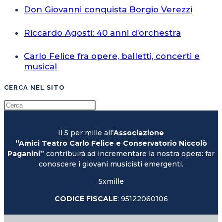
Don Giovanni conquista Borgio Verezzi
Riccardo Agosti: 40 anni d’orchestra
Carlo Felice fra opere, balletti, concerti e
musical
CERCA NEL SITO
Il 5 per mille all’
Associazione
“Amici Teatro Carlo Felice e Conservatorio Niccolò
Paganini”
contribuirà ad incrementare la nostra opera: far
conoscere i giovani musicisti emergenti.
5xmille
CODICE FISCALE
: 95122060106