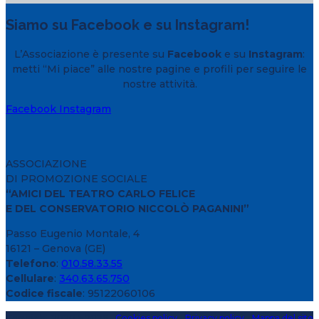
Siamo su Facebook e su Instagram!
L’Associazione è presente su
Facebook
e su
Instagram
:
metti “Mi piace” alle nostre pagine e profili per seguire le
nostre attività.
Facebook
Instagram
ASSOCIAZIONE
DI PROMOZIONE SOCIALE
“AMICI DEL TEATRO CARLO FELICE
E DEL CONSERVATORIO NICCOLÒ PAGANINI”
Passo Eugenio Montale, 4
16121 – Genova (GE)
Telefono
:
010.58.33.55
Cellulare
:
340.63.65.750
Codice fiscale
: 95122060106
Copyright 2020 > 2026 -
Cookies policy
-
Privacy policy
-
Mappa del sito