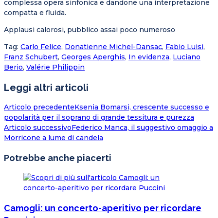
complessa opera sinfonica e dandone una interpretazione
compatta e fluida.
Applausi calorosi, pubblico assai poco numeroso
Tag
:
Carlo Felice
,
Donatienne Michel-Dansac
,
Fabio Luisi
,
Franz Schubert
,
Georges Aperghis
,
In evidenza
,
Luciano
Berio
,
Valérie Philippin
Leggi altri articoli
Articolo precedente
Ksenia Bomarsi, crescente successo e
popolarità per il soprano di grande tessitura e purezza
Articolo successivo
Federico Manca, il suggestivo omaggio a
Morricone a lume di candela
Potrebbe anche piacerti
Camogli: un concerto-aperitivo per ricordare