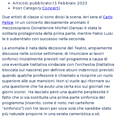
Articolo pubblicato:
13 Febbraio 2023
Post Category:
Concerti
Due artisti di classe si sono divisi la scena, ieri sera al
Carlo
Felice
. In un concerto decisamente anomalo il
mezzosoprano Donatienne Michel-Dansac è stata la
solitaria protagonista della prima parte, mentre Fabio Luisi
le è subentrato con successo nella seconda.
La anomalia è nata dalla decisione del Teatro, ampiamente
discussa nelle scorse settimane, di rinunciare ai lavori
sinfonici inizialmente previsti nel programma a causa di
una eventuale trattativa sindacale con l’orchestra (trattativa
bloccata sul nascere) per definire alcuni indennizzi previsti
quando qualche professore è chiamato a ricoprire un ruolo
superiore alle sue mansioni. Non si vuole qui ritornare su
una questione che ha avuto una certa eco sui giornali nei
giorni scorsi. Ha lasciato però una qualche perplessità il
fatto che si sia sostituita una prima parte sinfonica del
programma (inserito, come è noto, nel cartellone
“sinfonico”) con tre lavori per voce sola che sarebbe stato
più naturale proporre in una serata cameristica a sé,