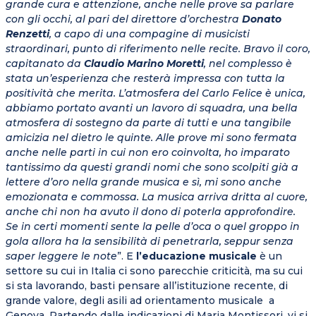
grande cura e attenzione, anche nelle prove sa parlare
con gli occhi, al pari del direttore d’orchestra
Donato
Renzetti
, a capo di una compagine di musicisti
straordinari, punto di riferimento nelle recite. Bravo il coro,
capitanato da
Claudio Marino Moretti
, nel complesso è
stata un’esperienza che resterà impressa con tutta la
positività che merita. L’atmosfera del Carlo Felice è unica,
abbiamo portato avanti un lavoro di squadra, una bella
atmosfera di sostegno da parte di tutti e una tangibile
amicizia nel dietro le quinte. Alle prove mi sono fermata
anche nelle parti in cui non ero coinvolta, ho imparato
tantissimo da questi grandi nomi che sono scolpiti già a
lettere d’oro nella grande musica e sì, mi sono anche
emozionata e commossa. La musica arriva dritta al cuore,
anche chi non ha avuto il dono di poterla approfondire.
Se in certi momenti sente la pelle d’oca o quel groppo in
gola allora ha la sensibilità di penetrarla, seppur senza
saper leggere le note
”. E
l’educazione musicale
è un
settore su cui in Italia ci sono parecchie criticità, ma su cui
si sta lavorando, basti pensare all’istituzione recente, di
grande valore, degli asili ad orientamento musicale a
Genova. Partendo dalle indicazioni di Maria Montissori, vi si