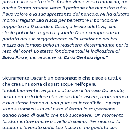
passare il concetto della fascinazione verso l’indovina, ma
anche l’ammirazione verso il padrone che dimostra tutto
il suo valore e la sua sprezzanza del pericolo. Mi ha aiutata
molto il regista
Leo Nucci
per penetrare il particolare
rapporto tra Riccardo e Oscar, a livello affettivo, che
sfocia poi nella tragedia quando Oscar comprende la
portata del suo suggerimento sulla vestizione nel bel
mezzo del famoso Ballo in Maschera, determinante per la
resa dei conti. Lo stesso fondamentali le indicazioni di
Salvo Piro
e, per le scene di
Carlo Centolavigna”
.
Sicuramente Oscar è un personaggio che piace a tutti, e
che crea una sorta di spartiacque nell’opera.
“
Indubbiamente nel primo atto con il famoso Do tenuto,
un lamento di dolore che viene dalle viscere, drammatico
e allo stesso tempo di una purezza incredibile
– spiega
Ksenia Bomarsi
– in cui tutto si ferma in sospensione
dando l’idea di quello che può succedere. Un momento
fondamentale anche a livello di scena. Per realizzarlo
abbiamo lavorato sodo. Leo Nucci mi ha guidata con