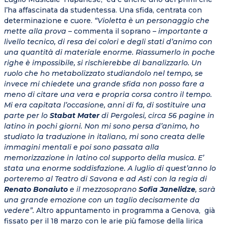
l’ha affascinata da studentessa. Una sfida, centrata con
determinazione e cuore.
“Violetta è un personaggio che
mette alla prova
– commenta il soprano
– importante a
livello tecnico, di resa dei colori e degli stati d’animo con
una quantità di materiale enorme. Riassumerlo in poche
righe è impossibile, si rischierebbe di banalizzarlo. Un
ruolo che ho metabolizzato studiandolo nel tempo, se
invece mi chiedete una grande sfida non posso fare a
meno di citare una vera e propria corsa contro il tempo.
Mi era capitata l’occasione, anni di fa, di sostituire una
parte per lo
Stabat Mater
di Pergolesi, circa 56 pagine in
latino in pochi giorni. Non mi sono persa d’animo, ho
studiato la traduzione in italiano, mi sono creata delle
immagini mentali e poi sono passata alla
memorizzazione in latino col supporto della musica. E’
stata una enorme soddisfazione. A luglio di quest’anno lo
porteremo al Teatro di Savona e ad Asti con la regia di
Renato Bonaiuto
e il mezzosoprano
Sofia Janelidze
, sarà
una grande emozione con un taglio decisamente da
vedere”.
Altro appuntamento in programma a Genova, già
fissato per il 18 marzo con le arie più famose della lirica