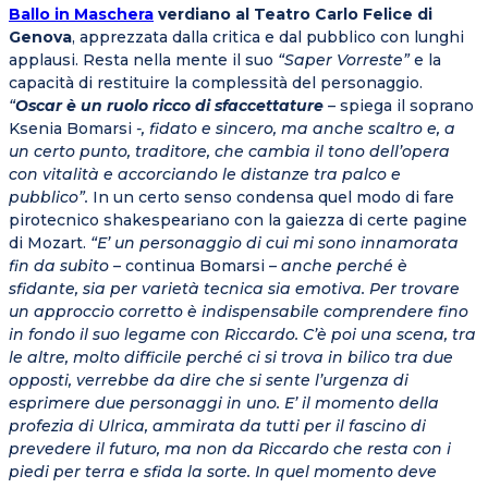
Ballo in Maschera
verdiano al Teatro Carlo Felice di
Genova
, apprezzata dalla critica e dal pubblico con lunghi
applausi. Resta nella mente il suo
“Saper Vorreste”
e la
capacità di restituire la complessità del personaggio.
“
Oscar è un ruolo ricco di sfaccettature
– spiega il soprano
Ksenia Bomarsi
-, fidato e sincero, ma anche scaltro e, a
un certo punto, traditore, che cambia il tono dell’opera
con vitalità e accorciando le distanze tra palco e
pubblico”.
In un certo senso condensa quel modo di fare
pirotecnico shakespeariano con la gaiezza di certe pagine
di Mozart.
“E’ un personaggio di cui mi sono innamorata
fin da subito
– continua Bomarsi –
anche perché è
sfidante, sia per varietà tecnica sia emotiva. Per trovare
un approccio corretto è indispensabile comprendere fino
in fondo il suo legame con Riccardo. C’è poi una scena, tra
le altre, molto difficile perché ci si trova in bilico tra due
opposti, verrebbe da dire che si sente l’urgenza di
esprimere due personaggi in uno. E’ il momento della
profezia di Ulrica, ammirata da tutti per il fascino di
prevedere il futuro, ma non da Riccardo che resta con i
piedi per terra e sfida la sorte. In quel momento deve