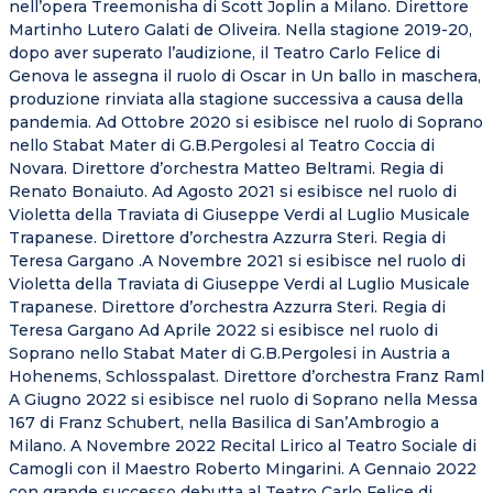
nell’opera Treemonisha di Scott Joplin a Milano. Direttore
Martinho Lutero Galati de Oliveira. Nella stagione 2019-20,
dopo aver superato l’audizione, il Teatro Carlo Felice di
Genova le assegna il ruolo di Oscar in Un ballo in maschera,
produzione rinviata alla stagione successiva a causa della
pandemia. Ad Ottobre 2020 si esibisce nel ruolo di Soprano
nello Stabat Mater di G.B.Pergolesi al Teatro Coccia di
Novara. Direttore d’orchestra Matteo Beltrami. Regia di
Renato Bonaiuto. Ad Agosto 2021 si esibisce nel ruolo di
Violetta della Traviata di Giuseppe Verdi al Luglio Musicale
Trapanese. Direttore d’orchestra Azzurra Steri. Regia di
Teresa Gargano .A Novembre 2021 si esibisce nel ruolo di
Violetta della Traviata di Giuseppe Verdi al Luglio Musicale
Trapanese. Direttore d’orchestra Azzurra Steri. Regia di
Teresa Gargano Ad Aprile 2022 si esibisce nel ruolo di
Soprano nello Stabat Mater di G.B.Pergolesi in Austria a
Hohenems, Schlosspalast. Direttore d’orchestra Franz Raml
A Giugno 2022 si esibisce nel ruolo di Soprano nella Messa
167 di Franz Schubert, nella Basilica di San’Ambrogio a
Milano. A Novembre 2022 Recital Lirico al Teatro Sociale di
Camogli con il Maestro Roberto Mingarini. A Gennaio 2022
con grande successo debutta al Teatro Carlo Felice di