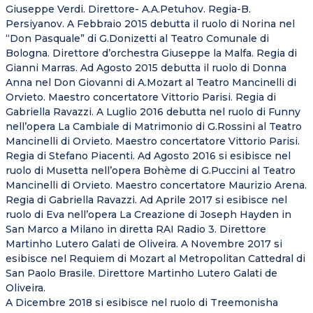
Giuseppe Verdi. Direttore- A.A.Petuhov. Regia-B.
Persiyanov. A Febbraio 2015 debutta il ruolo di Norina nel
“Don Pasquale” di G.Donizetti al Teatro Comunale di
Bologna. Direttore d’orchestra Giuseppe la Malfa. Regia di
Gianni Marras. Ad Agosto 2015 debutta il ruolo di Donna
Anna nel Don Giovanni di A.Mozart al Teatro Mancinelli di
Orvieto. Maestro concertatore Vittorio Parisi. Regia di
Gabriella Ravazzi. A Luglio 2016 debutta nel ruolo di Funny
nell’opera La Cambiale di Matrimonio di G.Rossini al Teatro
Mancinelli di Orvieto. Maestro concertatore Vittorio Parisi.
Regia di Stefano Piacenti. Ad Agosto 2016 si esibisce nel
ruolo di Musetta nell’opera Bohème di G.Puccini al Teatro
Mancinelli di Orvieto. Maestro concertatore Maurizio Arena.
Regia di Gabriella Ravazzi. Ad Aprile 2017 si esibisce nel
ruolo di Eva nell’opera La Creazione di Joseph Hayden in
San Marco a Milano in diretta RAI Radio 3. Direttore
Martinho Lutero Galati de Oliveira. A Novembre 2017 si
esibisce nel Requiem di Mozart al Metropolitan Cattedral di
San Paolo Brasile. Direttore Martinho Lutero Galati de
Oliveira.
A Dicembre 2018 si esibisce nel ruolo di Treemonisha