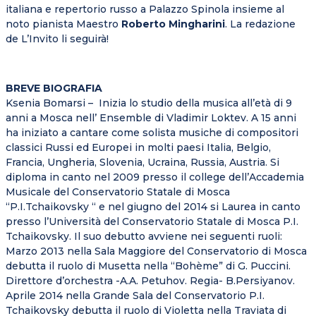
italiana e repertorio russo a Palazzo Spinola insieme al
noto pianista Maestro
Roberto Mingharini
. La redazione
de L’Invito li seguirà!
BREVE BIOGRAFIA
Ksenia Bomarsi – Inizia lo studio della musica all’età di 9
anni a Mosca nell’ Ensemble di Vladimir Loktev. A 15 anni
ha iniziato a cantare come solista musiche di compositori
classici Russi ed Europei in molti paesi Italia, Belgio,
Francia, Ungheria, Slovenia, Ucraina, Russia, Austria. Si
diploma in canto nel 2009 presso il college dell’Accademia
Musicale del Conservatorio Statale di Mosca
“P.I.Tchaikovsky “ e nel giugno del 2014 si Laurea in canto
presso l’Università del Conservatorio Statale di Mosca P.I.
Tchaikovsky. Il suo debutto avviene nei seguenti ruoli:
Marzo 2013 nella Sala Maggiore del Conservatorio di Mosca
debutta il ruolo di Musetta nella “Bohème” di G. Puccini.
Direttore d’orchestra -A.A. Petuhov. Regia- B.Persiyanov.
Aprile 2014 nella Grande Sala del Conservatorio P.I.
Tchaikovsky debutta il ruolo di Violetta nella Traviata di