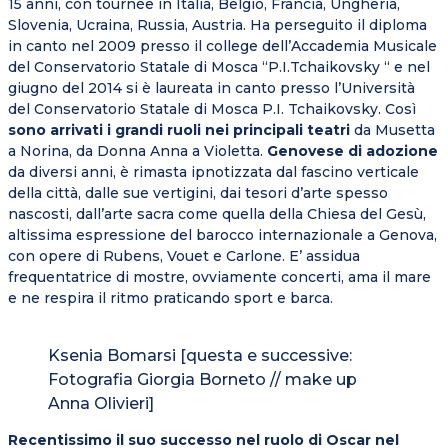
15 anni, con tournée in Italia, Belgio, Francia, Ungheria,
Slovenia, Ucraina, Russia, Austria. Ha perseguito il diploma
in canto nel 2009 presso il college dell’Accademia Musicale
del Conservatorio Statale di Mosca “P.I.Tchaikovsky “ e nel
giugno del 2014 si è laureata in canto presso l’Università
del Conservatorio Statale di Mosca P.I. Tchaikovsky. Così
sono arrivati i grandi ruoli nei principali teatri
da Musetta
a Norina, da Donna Anna a Violetta.
Genovese di adozione
da diversi anni, è rimasta ipnotizzata dal fascino verticale
della città, dalle sue vertigini, dai tesori d’arte spesso
nascosti, dall’arte sacra come quella della Chiesa del Gesù,
altissima espressione del barocco internazionale a Genova,
con opere di Rubens, Vouet e Carlone. E’ assidua
frequentatrice di mostre, ovviamente concerti, ama il mare
e ne respira il ritmo praticando sport e barca.
Ksenia Bomarsi [questa e successive:
Fotografia Giorgia Borneto // make up
Anna Olivieri]
Recentissimo il suo successo nel ruolo di Oscar nel