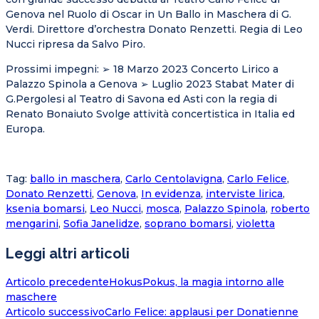
Genova nel Ruolo di Oscar in Un Ballo in Maschera di G.
Verdi. Direttore d’orchestra Donato Renzetti. Regia di Leo
Nucci ripresa da Salvo Piro.
Prossimi impegni: ➢ 18 Marzo 2023 Concerto Lirico a
Palazzo Spinola a Genova ➢ Luglio 2023 Stabat Mater di
G.Pergolesi al Teatro di Savona ed Asti con la regia di
Renato Bonaiuto Svolge attività concertistica in Italia ed
Europa.
Tag
:
ballo in maschera
,
Carlo Centolavigna
,
Carlo Felice
,
Donato Renzetti
,
Genova
,
In evidenza
,
interviste lirica
,
ksenia bomarsi
,
Leo Nucci
,
mosca
,
Palazzo Spinola
,
roberto
mengarini
,
Sofia Janelidze
,
soprano bomarsi
,
violetta
Leggi altri articoli
Articolo precedente
HokusPokus, la magia intorno alle
maschere
Articolo successivo
Carlo Felice: applausi per Donatienne