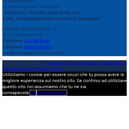
ASSOCIAZIONE
DI PROMOZIONE SOCIALE
“AMICI DEL TEATRO CARLO FELICE
E DEL CONSERVATORIO NICCOLÒ PAGANINI”
Passo Eugenio Montale, 4
16121 – Genova (GE)
Telefono
:
010.58.33.55
Cellulare
:
340.63.65.750
Codice fiscale
: 95122060106
Copyright 2020 > 2026 -
Cookies policy
-
Privacy policy
-
Mappa del sito
Sviluppo sito web: Christian Gavino
Utilizziamo i cookie per essere sicuri che tu possa avere la
migliore esperienza sul nostro sito. Se continui ad utilizzare
questo sito noi assumiamo che tu ne sia
consapevole.
Ok
Cookies policy