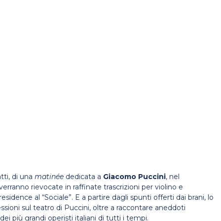
fatti, di una
matinée
dedicata a
Giacomo Puccini
, nel
erranno rievocate in raffinate trascrizioni per violino e
n residence al “Sociale”. E a partire dagli spunti offerti dai brani, lo
ssioni sul teatro di Puccini, oltre a raccontare aneddoti
più grandi operisti italiani di tutti i tempi.