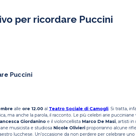
vo per ricordare Puccini
are Puccini
embre
alle
ore 12.00
al
Teatro Sociale di
Camogli
. Si tratta, in
a, ma anche la parola, il racconto. Le più celebri arie pucciniane v
rancesca Giordanino
e il violoncellista
Marco De Masi
, artisti i
vane musicista e studiosa
Nicole Olivieri
proporranno alcune rifle
aestro lucchese. Un’occasione da non perdere per celebrare uno dei 