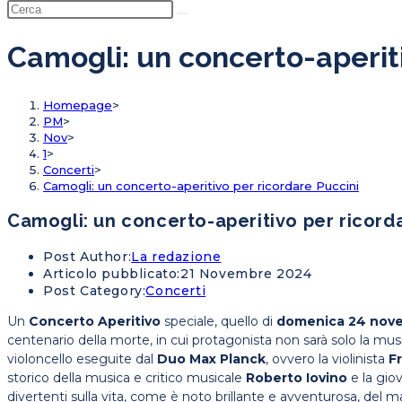
Camogli: un concerto-aperiti
Homepage
>
PM
>
Nov
>
1
>
Concerti
>
Camogli: un concerto-aperitivo per ricordare Puccini
Camogli: un concerto-aperitivo per ricord
Post Author:
La redazione
Articolo pubblicato:
21 Novembre 2024
Post Category:
Concerti
Un
Concerto Aperitivo
speciale, quello di
domenica 24 nov
centenario della morte, in cui protagonista non sarà solo la music
violoncello eseguite dal
Duo Max Planck
, ovvero la violinista
F
storico della musica e critico musicale
Roberto Iovino
e la gio
divertenti sulla vita, come è noto brillante e avventurosa, del m