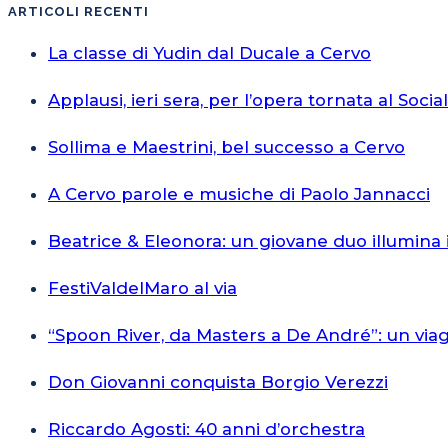
ARTICOLI RECENTI
La classe di Yudin dal Ducale a Cervo
Applausi, ieri sera, per l’opera tornata al Socia
Sollima e Maestrini, bel successo a Cervo
A Cervo parole e musiche di Paolo Jannacci
Beatrice & Eleonora: un giovane duo illumina 
FestiValdelMaro al via
“Spoon River, da Masters a De André”: un via
Don Giovanni conquista Borgio Verezzi
Riccardo Agosti: 40 anni d’orchestra