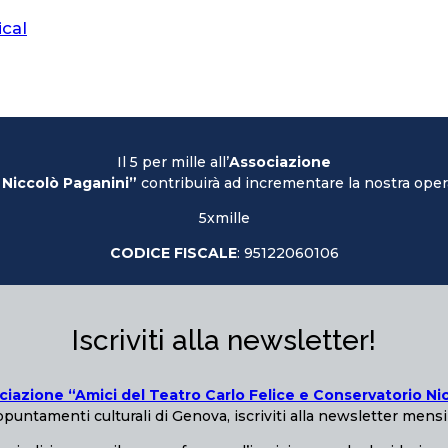
ical
Il 5 per mille all’
Associazione
 Niccolò Paganini”
contribuirà ad incrementare la nostra opera
5xmille
CODICE FISCALE
: 95122060106
Iscriviti alla newsletter!
ciazione “Amici del Teatro Carlo Felice e Conservatorio Ni
puntamenti culturali di Genova, iscriviti alla newsletter mensi