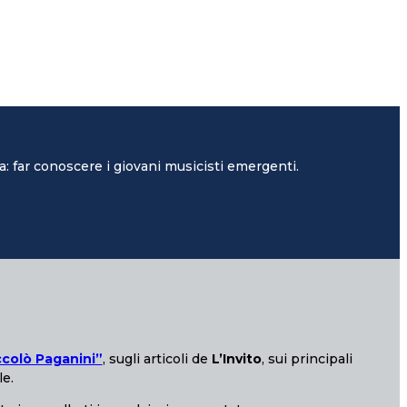
: far conoscere i giovani musicisti emergenti.
ccolò Paganini”
, sugli articoli de
L’Invito
, sui principali
le.