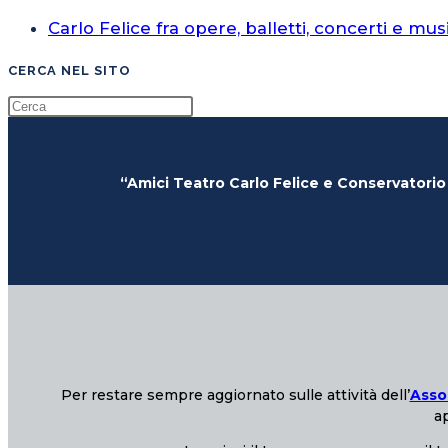
Carlo Felice fra opere, balletti, concerti e mus
CERCA NEL SITO
“Amici Teatro Carlo Felice e Conservatorio
Per restare sempre aggiornato sulle attività dell’
Asso
ap