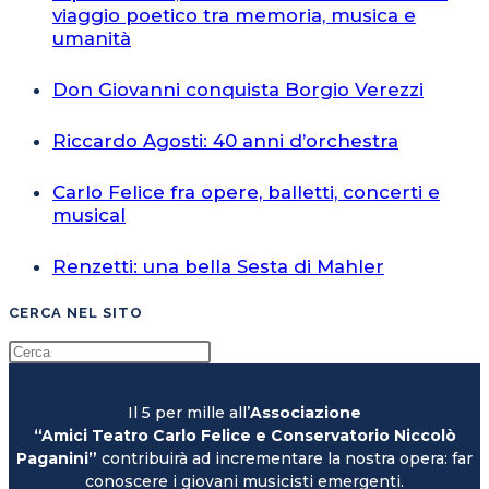
viaggio poetico tra memoria, musica e
umanità
Don Giovanni conquista Borgio Verezzi
Riccardo Agosti: 40 anni d’orchestra
Carlo Felice fra opere, balletti, concerti e
musical
Renzetti: una bella Sesta di Mahler
CERCA NEL SITO
Il 5 per mille all’
Associazione
“Amici Teatro Carlo Felice e Conservatorio Niccolò
Paganini”
contribuirà ad incrementare la nostra opera: far
conoscere i giovani musicisti emergenti.