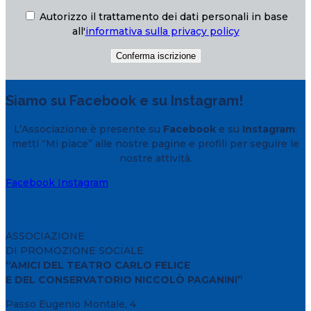
Autorizzo il trattamento dei dati personali in base
all'
informativa sulla privacy policy
Siamo su Facebook e su Instagram!
L’Associazione è presente su
Facebook
e su
Instagram
:
metti “Mi piace” alle nostre pagine e profili per seguire le
nostre attività.
Facebook
Instagram
ASSOCIAZIONE
DI PROMOZIONE SOCIALE
“AMICI DEL TEATRO CARLO FELICE
E DEL CONSERVATORIO NICCOLÒ PAGANINI”
Passo Eugenio Montale, 4