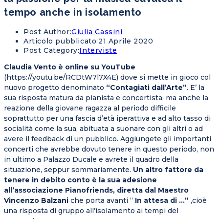
tempo anche in isolamento
Post Author:
Giulia Cassini
Articolo pubblicato:
21 Aprile 2020
Post Category:
Interviste
Claudia Vento è online su YouTube
(https://youtu.be/RCDtW7l7X4E) dove si mette in gioco col
nuovo progetto denominato
“Contagiati dall’Arte”
. E’ la
sua risposta matura da pianista e concertista, ma anche la
reazione della giovane ragazza al periodo difficile
soprattutto per una fascia d’età iperattiva e ad alto tasso di
socialità come la sua, abituata a suonare con gli altri o ad
avere il feedback di un pubblico. Aggiungete gli importanti
concerti che avrebbe dovuto tenere in questo periodo, non
in ultimo a Palazzo Ducale e avrete il quadro della
situazione, seppur sommariamente.
Un altro fattore da
tenere in debito conto è la sua adesione
all’associazione Pianofriends, diretta dal Maestro
Vincenzo Balzani
che porta avanti “
In attesa di …”
,cioè
una risposta di gruppo all’isolamento ai tempi del