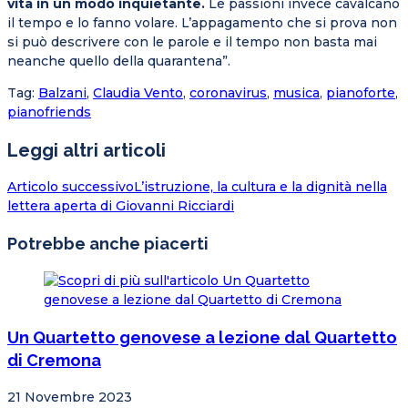
vita in un modo inquietante.
Le passioni invece cavalcano
il tempo e lo fanno volare. L’appagamento che si prova non
si può descrivere con le parole e il tempo non basta mai
neanche quello della quarantena”.
Tag
:
Balzani
,
Claudia Vento
,
coronavirus
,
musica
,
pianoforte
,
pianofriends
Leggi altri articoli
Articolo successivo
L’istruzione, la cultura e la dignità nella
lettera aperta di Giovanni Ricciardi
Potrebbe anche piacerti
Un Quartetto genovese a lezione dal Quartetto
di Cremona
21 Novembre 2023