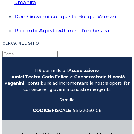
umanità
Don Giovanni conquista Borgio Verezzi
Riccardo Agosti: 40 anni d’orchestra
CERCA NEL SITO
Il 5 per mille all’
Associazione
“Amici Teatro Carlo Felice e Conservatorio Niccolò
Paganini”
contribuirà ad incrementare la nostra opera: far
conoscere i giovani musicisti emergenti.
5xmille
CODICE FISCALE
: 95122060106