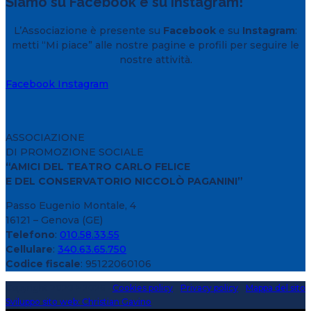
Siamo su Facebook e su Instagram!
L’Associazione è presente su
Facebook
e su
Instagram
:
metti “Mi piace” alle nostre pagine e profili per seguire le
nostre attività.
Facebook
Instagram
ASSOCIAZIONE
DI PROMOZIONE SOCIALE
“AMICI DEL TEATRO CARLO FELICE
E DEL CONSERVATORIO NICCOLÒ PAGANINI”
Passo Eugenio Montale, 4
16121 – Genova (GE)
Telefono
:
010.58.33.55
Cellulare
:
340.63.65.750
Codice fiscale
: 95122060106
Copyright 2020 > 2026 -
Cookies policy
-
Privacy policy
-
Mappa del sito
Sviluppo sito web: Christian Gavino