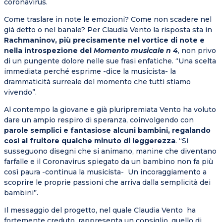
coronavirus.
Come traslare in note le emozioni? Come non scadere nel
già detto o nel banale? Per Claudia Vento la risposta sta in
Rachmaninov, più precisamente nel vortice di note e
nella introspezione del
Momento musicale n 4
, non privo
di un pungente dolore nelle sue frasi enfatiche. “Una scelta
immediata perché esprime -dice la musicista- la
drammaticità surreale del momento che tutti stiamo
vivendo”.
Al contempo la giovane e già pluripremiata Vento ha voluto
dare un ampio respiro di speranza, coinvolgendo con
parole semplici e fantasiose alcuni bambini, regalando
così al fruitore qualche minuto di leggerezza
. “Si
susseguono disegni che si animano, manine che diventano
farfalle e il Coronavirus spiegato da un bambino non fa più
così paura -continua la musicista- Un incoraggiamento a
scoprire le proprie passioni che arriva dalla semplicità dei
bambini”.
Il messaggio del progetto, nel quale Claudia Vento ha
fortemente creduto, rappresenta un consiglio, quello di